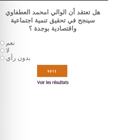
هل تعتقد أن الوالي امحمد العطفاوي
سينجح في تحقيق تنمية اجتماعية
واقتصادية بوجدة ؟
نعم
لا
بدون رأي
Voir les résultats