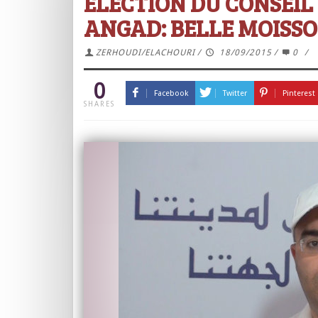
ELECTION DU CONSEIL
ANGAD: BELLE MOISS
ZERHOUDI/ELACHOURI
/
18/09/2015
/
0
/
0
Facebook
Twitter
Pinterest
SHARES