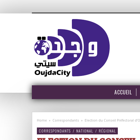
ACCUEIL
Home
»
Correspondants
»
Election du Conseil Préfectoral 
CORRESPONDANTS
/
NATIONAL
/
RÉGIONAL