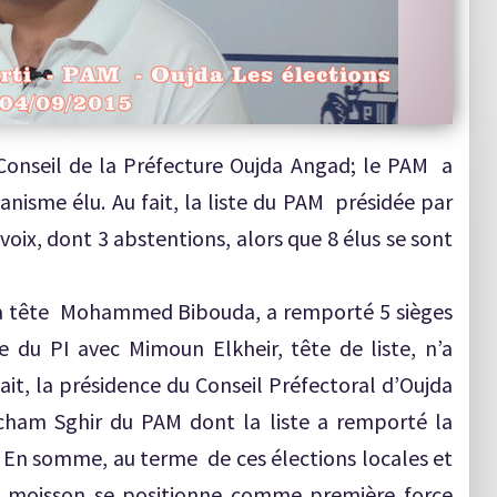
onseil de la Préfecture Oujda Angad; le PAM a
ganisme élu. Au fait, la liste du PAM présidée par
oix, dont 3 abstentions, alors que 8 élus se sont
à sa tête Mohammed Bibouda, a remporté 5 sièges
e du PI avec Mimoun Elkheir, tête de liste, n’a
ait, la présidence du Conseil Préfectoral d’Oujda
cham Sghir du PAM dont la liste a remporté la
s. En somme, au terme de ces élections locales et
le moisson se positionne comme première force