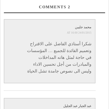
منظومة التربية
والتكوين مداخلة
COMMENTS
2
الدكتور فيليب
معلوف خبير تربوي
لدى منظمة
اليونيسكو بالرباط.
محمد جليبن
24/01/2015 AT 16:00
شكرا أستاذي الفاضل على الاقتراح
وتعميم الفائدة للجميع … المؤسسات
في حاجة لمثل هاته المداخلات
والمبادرات من أجل تحسين الاداء
وليس الى نصوص جامدة تشل الحياة
عبد الجبار عبد الجليل