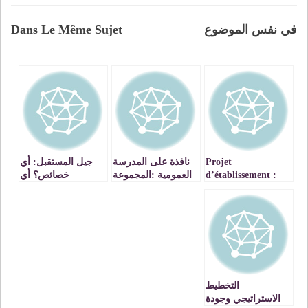
في نفس الموضوع
Dans Le Même Sujet
Projet
نافذة على المدرسة
جيل المستقبل: أي
d’établissement :
العمومية :المجموعة
خصائص؟ أي
Quelques jalons de
القصصية « الاستبداد
حاجات؟ رؤية
mise en œuvre -1-
الناعم » للقاص
استشرافية
المغربي علي
عبدوس مقاربة
ميكروسردية
التخطيط
الاستراتيجي وجودة