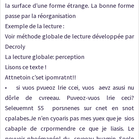
la surface d’une forme étrange. La bonne forme
passe par la réorganisation
Exemple de la lecture :
Voir méthode globale de lecture développée par
Decroly
La lecture globale: perception
Lisons ce texte !
Attnetoin c’set ipomratnt!!
• si vuos pvueoz lrie ccei, vuos aevz asusi nu
dôrle de cvreeau. Puveoz-vuos lrie ceci?
Seleuemnt 55 porsnenes sur cnet en snot
cpalabes.Je n’en cyoaris pas mes yuex que je sios
cabaple de crpormendre ce que je liasis. Le
povuoir phoémanénl du crveeau huamin. Soeln