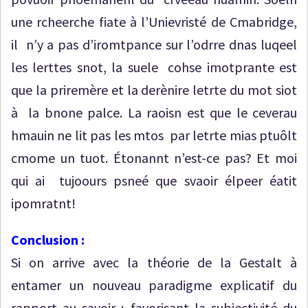
une rcheerche fiate à l’Unievristé de Cmabridge,
il n’y a pas d’iromtpance sur l’odrre dnas luqeel
les lerttes snot, la suele cohse imotprante est
que la priremère et la derènire letrte du mot siot
à la bnone palce. La raoisn est que le ceverau
hmauin ne lit pas les mtos par letrte mias ptuôlt
cmome un tuot. Étonannt n’est-ce pas? Et moi
qui ai tujoours psneé que svaoir élpeer éatit
ipomratnt!
Conclusion :
Si on arrive avec la théorie de la Gestalt à
entamer un nouveau paradigme explicatif du
rapport au savoir ; favorisant la subjectivité du