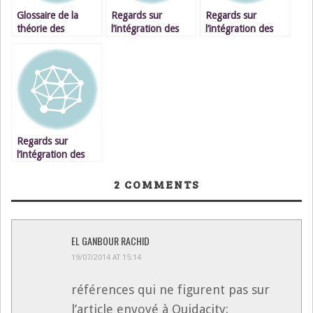
Glossaire de la
Regards sur
Regards sur
théorie des
l’intégration des
l’intégration des
situations
TIC au Maroc III :
TIC au Maroc V: Se
didactique de Guy
De quelle
situer par rapport
Brousseau
intégration s’agit-il
au TIC
?
Regards sur
l’intégration des
TIC au Maroc V :
Se situer
2
COMMENTS
pédagogiquement
par rapport aux
TIC- suite
EL GANBOUR RACHID
19/07/2014 AT 15:14
références qui ne figurent pas sur
l’article envoyé à Oujdacity: