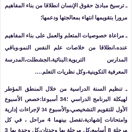
ـ ترسيخ مبادئ حقوق الإنسان انطلاقا من بناء المفاهيم
مرورا بتقويمها انتهاء بمعالجتها ودعمها؛
ـ مراعاة خصوصيات المتعلم والعمل على بناء المفاهيم
عنده،انطلاقا من خلاصات علم النفس النمو،وباقي
المدارس التربوية:البنائية،الجشطلت،المدرسة
المعرفية التكوينية،وكل نظريات التعلم….
ـ تنظيم السنة الدراسية من خلال المنطق المؤطر
لهيكلة البرنامج الدراسي ؛34 أسبوعا:خصص الأسبوع
الأول للتقويم التشخيصي،والأسبوع
لإجراءات إدارية
34
وامتحانات إشهادية،تفصل بينهما 4 مراحل ، في كل
مرحلة 8 أسابيع،كل مرحلة بها وحدتان،كل وحدة بها 3