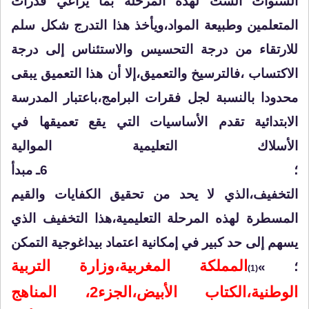
السنوات الست لهذه المرحلة بما يراعي قدرات
المتعلمين وطبيعة المواد،ويأخذ هذا التدرج شكل سلم
للارتقاء من درجة التحسيس والاستئناس إلى درجة
الاكتساب ،فالترسيخ والتعميق،إلا أن هذا التعميق يبقى
محدودا بالنسبة لجل فقرات البرامج،باعتبار المدرسة
الابتدائية تقدم الأساسيات التي يقع تعميقها في
الأسلاك التعليمية الموالية
؛
6ـ مبدأ
التخفيف،الذي لا يحد من تحقيق الكفايات والقيم
المسطرة لهذه المرحلة التعليمية،هذا التخفيف الذي
يسهم إلى حد كبير في إمكانية اعتماد بيداغوجية التمكن
المملكة المغربية،وزارة التربية
؛ »
(1)
الوطنية،الكتاب الأبيض،الجزء2، المناهج