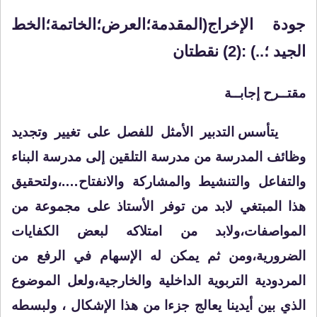
جودة الإخراج(المقدمة؛العرض؛الخاتمة؛الخط
الجيد ؛..) :(2) نقطتان
مقتــرح إجابــة
يتأسس التدبير الأمثل للفصل على تغيير وتجديد
وظائف المدرسة من مدرسة التلقين إلى مدرسة البناء
والتفاعل والتنشيط والمشاركة والانفتاح….،ولتحقيق
هذا المبتغي لابد من توفر الأستاذ على مجموعة من
المواصفات،ولابد من امتلاكه لبعض الكفايات
الضرورية،ومن ثم يمكن له الإسهام في الرفع من
المردودية التربوية الداخلية والخارجية،ولعل الموضوع
الذي بين أيدينا يعالج جزءا من هذا الإشكال ، ولبسطه