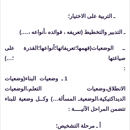
ـ التربية على الاختيار؛
ـ التدبير والتخطيط (تعريفه ، فوائده ،أنواعه ،….)
ـ الوضعيات(فهمها؛تعريفاتها؛أنواعها؛القدرة على
ـ
صياغتها ؛…)
:
1 ـ وضعيات البناء(وضعيات
الانطلاق،وضعيات التعلم،الوضعيات
الديداكتيكية،الوضعيةـ المسألة…) وكــل وضعية للبناء
تتضمن المراحل الآتيــــة :
أ ـ مرحلة التشخيص؛