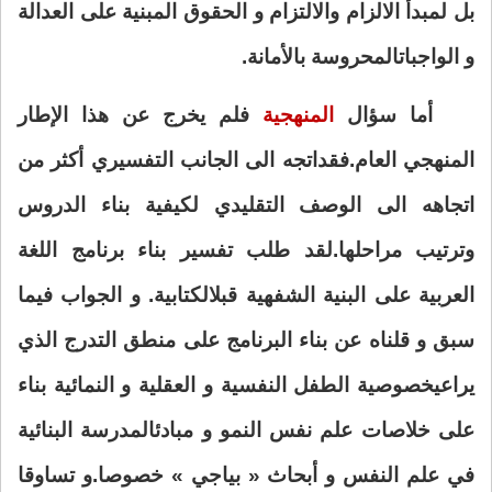
بل لمبدأ الالزام والالتزام و الحقوق المبنية على العدالة
و الواجبات
المحروسة بالأمانة
.
أما سؤال
المنهجية
فلم يخرج عن هذا الإطار
المنهجي العام.فقد
اتجه الى الجانب التفسيري أكثر من
اتجاهه الى الوصف التقليدي لكيفية بناء الدروس
و
ترتيب مراحلها.لقد طلب تفسير بناء برنامج اللغة
العربية على البنية الشفهية قبل
الكتابية. و الجواب فيما
سبق و قلناه عن بناء البرنامج على منطق التدرج الذي
يراعي
خصوصية الطفل النفسية و العقلية و النمائية بناء
على خلاصات علم نفس النمو و مبادئ
المدرسة البنائية
في علم النفس و أبحاث « بياجي » خصوصا.و تساوقا