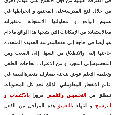
في الفترات البينية من أجل الانفتاح على عوالم أخرى
من خلال فتح المدرسة
على المجتمع و انخراطها في
هموم الواقع و محاولتها الاستجابة لمتغيراته
مع
الاستفادة من الإمكانات التي يتيحها هذا الواقع ما دام
هو أيضا في حاجة إلى هذه
المدرسة الجديدة المتجددة
حاجتها إليه .والانطلاق من السهل إلى الصعب ومن
المحسوس
إلى المجرد و من الاعتراف بحاجات الطفل
وتعليمه التعلم عوض شحنه بمعارف متغيرة
القيمة في
عالم الانفجار المعلوماتي. لذلك تجد كل المحتويات
تنطلق من
التحسيس و
التلمس
مرورا
بالاكتساب و
الترسيخ
و انتهاء ب
التعميق
.هذه المراحل من الفعل