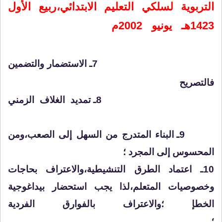
التربوية لسلكي التعليم الابتدائي،ربيع الأول
1423هـ يونيو 2002م
7ـ الاستضمار والتضمين
فالتصريح
8ـ تمديد الغلاف الزمني
9ـ البناء المتدرج من السهل إلى الصعب،ومن
المحسوس إلى المجرد ؛
10ـ اعتماد الطرق التنشيطية،والاعتراف بحاجات
وخصوصيات المتعلم،لذا يجب استحضار بيداغوجية
الخطإ ؛والاعتراف بالفوارق الفردية
؛