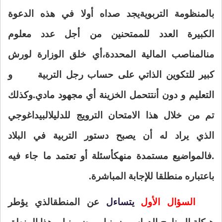
بالمنظومة التربوية
يجد صداه أولا في هذه الدعوة
الكبيرة العدد للممتحنين من أجل عدد معلوم
من
المناصب المالية المحددة،أي خلق الوزارة لورش
كبير للتكوين الذاتي على حساب رجل التربية
و
التعليم و دون أن
تتحمل الخزينة أي مجهود مادي.وكذلك
تم من خلال هذا الامتحان الترويج للدليل
البيداغوجي
الذي يراد له أن يصبح دستور التربية في البلاد
.فالمواضيع مستمدة منه
كأسئلة أو تعتمد ما جاء فيه
باعتباره منطلقا للإجابة المباشرة
.
السؤال الأول
يتساءل
عن المنطق
الذي يؤطر