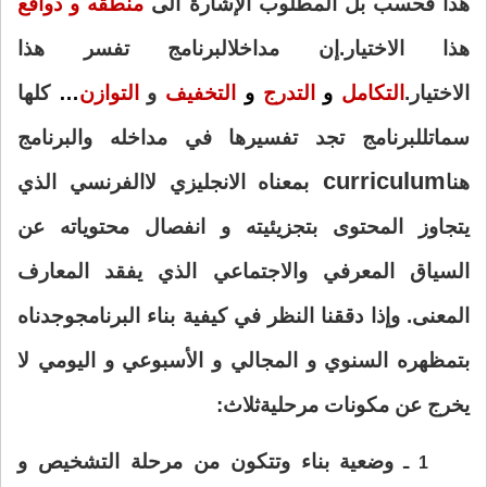
هذا فحسب بل المطلوب الإشارة الى
منطقه و دوافع
هذا الاختيار.إن مداخل
البرنامج تفسر هذا
الاختيار.
التكامل
و
التدرج
و
التخفيف
و
التوازن
…
كلها
سمات
للبرنامج تجد تفسيرها في مداخله والبرنامج
curriculum
هنا
بمعناه الانجليزي لا
الفرنسي الذي
يتجاوز المحتوى بتجزيئيته و انفصال محتوياته عن
السياق المعرفي و
الاجتماعي الذي يفقد المعارف
المعنى. وإذا دققنا النظر في كيفية بناء البرنامج
وجدناه
بتمظهره السنوي و المجالي و الأسبوعي و اليومي لا
يخرج عن مكونات مرحلية
ثلاث:
وضعية بناء وتتكون من مرحلة التشخيص و
1 ـ