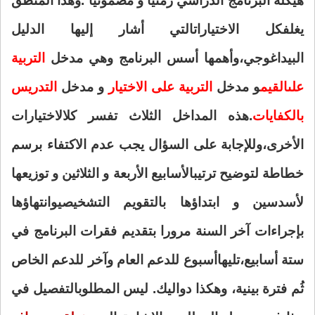
هيكلة البرنامج الدراسي زمنيا و مضمونيا .وهذا المنطق
يغلف
كل الاختيارات
التي أشار إليها الدليل
البيداغوجي،وأهمها أسس البرنامج وهي مدخل
التربية
على
القيم
و مدخل
التربية على الاختيار
و مدخل
التدريس
بالكفايات
.هذه المداخل الثلاث تفسر كل
الاختيارات
الأخرى،وللإجابة على السؤال يجب عدم الاكتفاء برسم
خطاطة لتوضيح ترتيب
الأسابيع الأربعة و الثلاثين و توزيعها
لأسدسين و ابتداؤها بالتقويم التشخيصي
وانتهاؤها
بإجراءات آخر السنة مرورا بتقديم فقرات البرنامج في
ستة أسابيع،تليها
أسبوع للدعم العام وآخر للدعم الخاص
ثُم فترة بينية، وهكذا دواليك. ليس المطلوب
التفصيل في