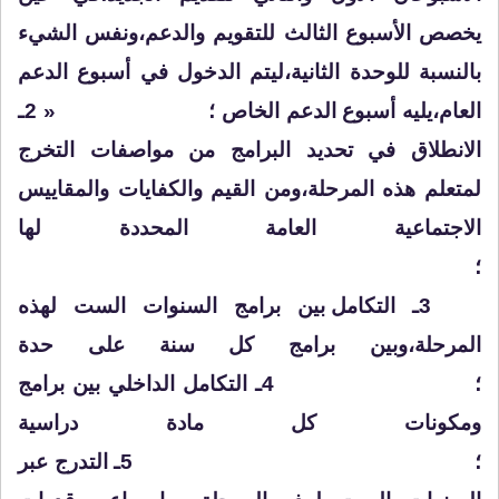
يخصص الأسبوع الثالث للتقويم والدعم،ونفس الشيء
بالنسبة للوحدة الثانية،ليتم الدخول في أسبوع الدعم
العام،يليه أسبوع الدعم الخاص ؛
« 2ـ
الانطلاق في
تحديد
البرامج من
مواصفات التخرج
لمتعلم هذه المرحلة،ومن القيم والكفايات والمقاييس
الاجتماعية العامة المحددة لها
؛
3ـ
التكامل
بين برامج السنوات الست لهذه
المرحلة،وبين برامج كل سنة على حدة
؛
4ـ
التكامل
الداخلي بين برامج
ومكونات كل مادة دراسية
؛
5ـ التدرج عبر