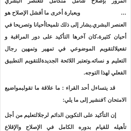
المرور بإصلاح شامل متكامل للعنصر البشري
…
وبعبارة أخرى ما أفشل الإصلاح هو
العنصر البشري.يشار إلى ذلك تلميحا
أحيانا وتصريحا في
أحيان كثيرة،كان آخرها التأكيد على دور المراقبة و
تفعيل
التقويم الموضوعي في تمهير وتمهين رجال
التعليم و نسائه.وتعتبر اللائحة الجديدة
للتقويم التطبيق
الفعلي لهذا التوجه
.
قد يتساءل أحد القراء : ما علاقة ما تقول
بمواضيع
الامتحان ؟فنشير إلى ما يلي
:
إن التأكيد على التكوين الدائم لرجل
التعليم من أجل
تأهيله للقيام بدوره الكامل في الإصلاح والإقلاع