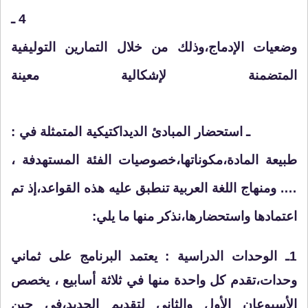
4 ـ
وضعيات الإدماج،وذلك من خلال التمارين التوليفية
المتضمنة لإشكالية معينة
ـ استحضار المبادئ الديداكتيكية المتمثلة في :
طبيعة المادة،مكوناتها،خصوصيات الفئة المستهدفة ،
…. ومنهاج
اللغة العربية
تنطبق عليه هذه القواعد،إذ تم
اعتمادها واستحضارها،نذكر منها ما يلي:
1ـ
الوحدات الدراسية :
يعتمد البرنامج على ثماني
وحدات،تقدم كل واحدة منها في ثلاثة أسابيع ، يخصص
الأسبوعان الأول والثاني لتقديم الجديد،في حين