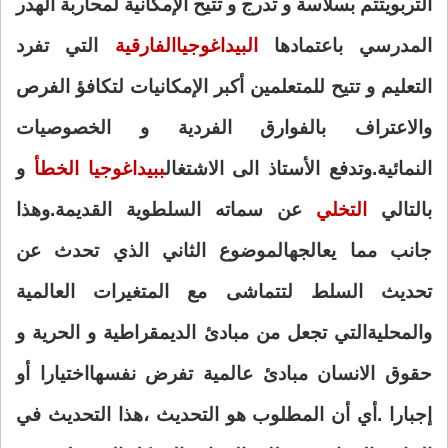
التربوي
تتم بسلاسة و تدرج و تتيح الإمكانية لمحاربة الهدر
المدرسي باعتمادها
البيداغوجيا
الفارقية
التي تفرد
التعليم و تتيح للمتعلمين أكبر الإمكانيات لتكافؤ الفرص
و
الاعتراف بالفوارق الفردية و الخصوصيات
النمائية.وتدفع الأستاذ الى الاشتغال
ببيداغوجيا الخطأ
و
بالتالي
التخلي
عن سماته السلطوية القديمة.وهذا
جانب مما يعالجه
الموضوع الثاني الذي تحدث عن
تحديث السلط لتتماشى مع المتغيرات العالمية
والمحلية
التي تجعل من مبادئ الديمقراطية و الحرية و
حقوق الانسان مبادئ عالمية تفرض نفسها
اختيارا أو
إجبارا .أي أن المطلوب هو التحديث ،هذا التحديث في