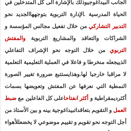
الجانب البيداغوجي
وذلك بالإشارة الى كل المتدخلين في
الحياة المدرسية .الإدارة التربوية بتوجهها
الجديد نحو
التدبير التشاركي
من خلال تفعيل مجالس المؤسسة و
الشراكات والتعاقد و
المشاريع التربوية
والمفتش
التربوي
من خلال التوجه نحو الإشراف التفاعلي
الذي
يجعله منخرطا و فاعلا في العملية التعليمية التعلمية
لا مراقبا خارجيا لها.وهذا
يستتبع ضرورة تغيير الصورة
النمطية التي نعرفها عن المفتش وتعويضها بسمات
أكثر
ديمقراطية و
أكثر انفتاحا
على كل الفاعلين مع
ضبط
العمل
و التقويم بتعاقدات
بيداغوجية بينه و بين الأستاذ من
أجل التوجه نحو تقويم و تقييم موضوعي لا يخضع
للأهواء