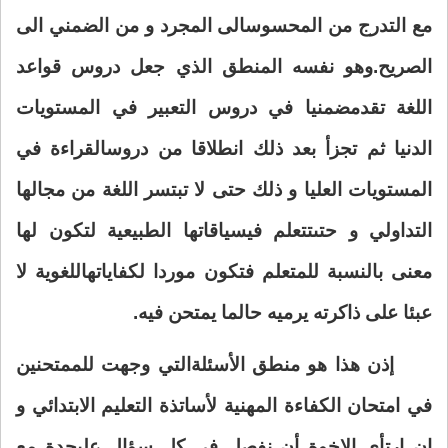
مع التدرج من المحسوس
الى المجرد و من الضمني الى
الصريح.وهو نفسه المنطق الذي جعل دروس قواعد
اللغة تقدم
ضمنيا في دروس التعبير في المستويات
الدنيا ثم تجزأ بعد ذلك انطلاقا من دروس
القراءة في
المستويات العليا و ذلك حتى لا تبتسر اللغة من مجالها
التداولي و حتى
تتعلم في
سياقاتها الطبيعية لتكون لها
معنى بالنسبة للمتعلم فتكون موردا لكفاياته
اللغوية لا
عبئا على ذاكرته يرميه حالما يمتحن فيه
.
إذن هذا هو منطق الأسئلة
التي وجهت للممتحنين
في امتحان الكفاءة المهنية لأساتذة التعليم الابتدائي و
إن ارتأى الإخوة أن نفصل في كل سؤال على
حدة مع