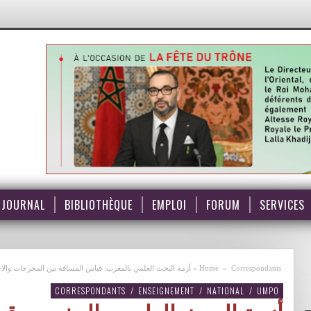
JOURNAL
BIBLIOTHÈQUE
EMPLOI
FORUM
SERVICES
Correspondants
»
Home
»
أزمة البحث العلمي بالمغرب: قياس المسافة بين المخرجات والا
CORRESPONDANTS
/
ENSEIGNEMENT
/
NATIONAL
/
UMPO