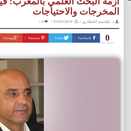
أزمة البحث العلمي بالمغرب: قي
المخرجات والاحتياجات
د. بلقاسم الجطاري
/
03/02/2014
/
0
/
0
Google+
Pinterest
Twitter
Facebook
SHARES