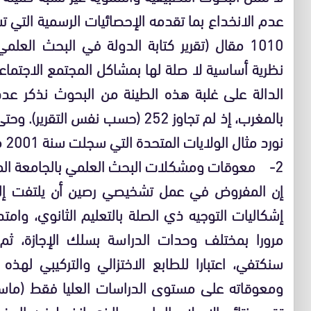
عدم الانخداع بما تقدمه الإحصائيات الرسمية التي تشي
نظرية أساسية لا صلة لها بمشاكل المجتمع الاجتماع
الدالة على غلبة هذه الطينة من البحوث نذكر عدد 
بالمغرب، إذ لم تجاوز 252 (حسب نفس 
نورد مثال الولايات المتحدة التي سجلت سنة 2001 ما مجموعه 166.000 براءة اختراع.
2- معوقات ومشكلات البحث العلمي بالجامعة المغربية:
إن المفروض في عمل تشخيصي رصين أن يلتفت إلى 
إشكاليات التوجيه ذي الصلة بالتعليم الثانوي، وامتد
مرورا بمختلف وحدات الدراسة بسلك الإجازة، ثم انت
سنكتفي، اعتبارا للطابع الاختزالي والتركيبي له
ومعوقاته على مستوى الدراسات العليا فقط (ماست