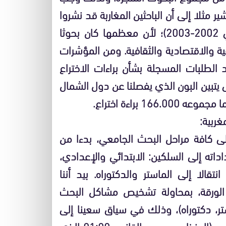
ر مثلا إلى أن الباحثين المغاربة قد نشروا
1010 مقال (تقرير كتابة الدولة في البحث العلمي 2002-2003)؛ لأن معظمها كان بحوثا
ية والاقتصادية والثقافية. ومن المؤشرات
الطلبات المسجلة بشأن براءات الاختراع
التقرير). وحتى يتبين البون الذي يفصلنا عن دول الشمال
كافة مراحل البحث الجامعي، بدءا من
اداته إلى السلكين: الابتدائي والإعدادي،
قالا إلى الماستر والدكتوراه. بيد أننا
ذه الورقة، بمحاولة تشخيص مشاكل البحث
ر، دكتوراه)، وذلك في سياق سعينا إلى
تقييم نتائج الإصلاح الجامعي الذي انخرط فيه المغرب (المنظم بموجب القانون 01:00 الذي