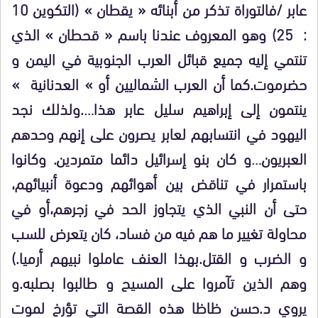
عابر /فالتوراة تذكر من أبنائه « يقطان » (التكوين 10
: 25) وهو المعروف عندنا باسم « قحطان » الذي
تنتمي إليه جميع قبائل العرب الجنوبية في اليمن و
حضرموت.كما أن العرب الشماليين أو » العدنانية »
ينتمون إلى إبراهيم سليل عابر هذا….ولذلك نجد
اليهود في انتسابهم لعابر يصرون على إنهم وحدهم
العبريون…و كان بنو إسرائيل دائما متمردين. وكانوا
باستمرار في تناقض بين أهوائهم ودعوة أنبيائهم،
حتى أن النبي الذي يتجاوز الحد في زجرهم،أو في
محاولة تغيير ما هم فيه من فساد، كان يتعرض للسب
و الضرب و القتل.بهذا العنف عاملوا نبيهم أرميا.)
وهم الذين تآمروا على المسيح و طالبوا بصلبه.و
يروي د.حسن ظاظا هذه القصة التي تؤرخ لموت