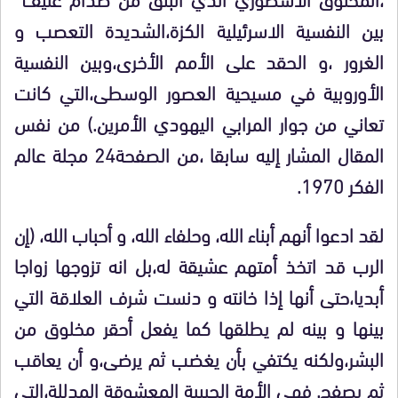
بين النفسية الاسرئيلية الكزة،الشديدة التعصب و
الغرور ،و الحقد على الأمم الأخرى،وبين النفسية
الأوروبية في مسيحية العصور الوسطى،التي كانت
تعاني من جوار المرابي اليهودي الأمرين.) من نفس
المقال المشار إليه سابقا ،من الصفحة24 مجلة عالم
الفكر 1970.
لقد ادعوا أنهم أبناء الله، وحلفاء الله، و أحباب الله، (إن
الرب قد اتخذ أمتهم عشيقة له،بل انه تزوجها زواجا
أبديا،حتى أنها إذا خانته و دنست شرف العلاقة التي
بينها و بينه لم يطلقها كما يفعل أحقر مخلوق من
البشر،ولكنه يكتفي بأن يغضب ثم يرضى،و أن يعاقب
ثم يصفح. فهي الأمة الحبيبة المعشوقة المدللة،التي