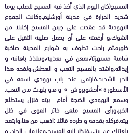
المسيح(كان اليوم الذي أخذ فيه المسيح للصلب يوما
شديد الحرارة في مدينة أورشليم.وكانت الجموع
اليهودية قد عقدت على جبين المسيح إكليلا من
الشوك،و أرغمته على أن يحمل صليبه الثقيل على
ظهره،ثم راحت تطوف به شوارع المدينة صاخبة
شامتة مستهزئة،تمعن في تعذيبه،وتتلذذ باهانته و
إيذائه.واشتد بالمسيح التعب و العطش،ولفحه هذا
الحر الشديد.فارتمى عند باب يهودي اسمه في
الأسطورة »أحشويروش » و هو يلهث من التعب.
وسمع اليهودي الضجة أمام بيته فنزل يستطلع
الخبر،ورأى المسيح ملقى خائر القوى في ظل
بيته.فركله بقدمه و طرده قائلا :اذهب من هنا،وابتعد
بلعنتك عن بيتي.فنظر إليه المسيح،وعلامات الحزن و