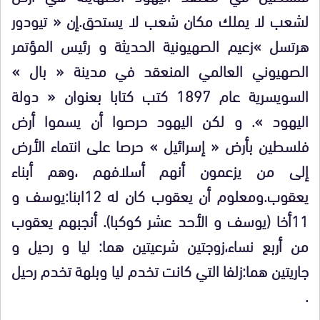
لشعب لا يملك مكان شعب لا يستحق.إن « تيودور
هرتسل »زعيم الصهيونية الحديثة و رئيس المؤتمر
الصهيوني العالمي المنعقد في مدينة « بال »
السويسرية عام 1897 كتب كتابا بعنوان « دولة
اليهود ». و لكن اليهود حرصوا أن يسموا أرض
فلسطين بأرض « إسرائيل » حرصا على انتماء الأرض
إلى من يزعمون أنهم أسلافهم ،وهم أبناء
يعقوب.ومعلوم أن يعقوب كان له 12ابنا:يوسف و
11أخا (يوسف و الأحد عشر كوكبا). أنجبهم يعقوب
من أربع نساء،زوجتين شرعيتين هما: ليا و رحيل و
جاريتين هما:زلفا التي كانت تخدم ليا وبلهة تخدم رحيل
.