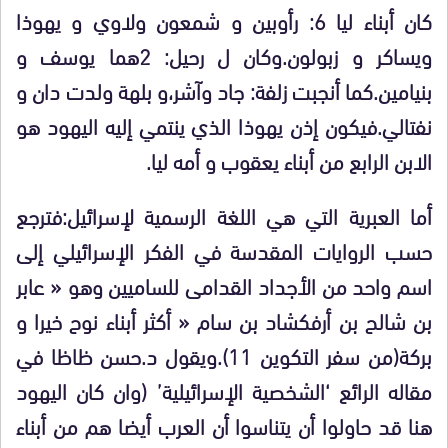
كان أبناء ليا 6: رأوبين و شمعون ولاوي و يهوذا
ويساكر و زبولون.وكان ل رحيل: 2هما يوسف و
بنيامين.كما أنجبت زلفة: جاد وآشر،و بلهة ولدت دان و
نفتالي.فيكون إذن يهوذا الذي ينتمي إليه اليهود هو
الابن الرابع من أبناء يعقوب و أمه ليا.
أما العبرية التي هي اللغة الرسمية لإسرائيل:فترجع
حسب الروايات المقدسة في الفكر الإسرائيلي إلى
اسم واحد من الأجداد القدامى للساميين وهو « عابر
بن شالح بن أرفكشاد بن سام « أكثر أبناء نوح خيرا و
بركة(من سفر التكوين 11).ويقول د.حسن ظاظا في
مقاله الرائع ‘الشخصية الإسرائيلية’ (وان كان اليهود
هنا قد حاولوا أن يتناسوا أن العرب أيضا هم من أبناء