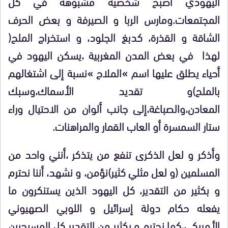
اليهودي أصبح شخصية مشبوهة في كل
المجتمعات.ومارس الربا و الصيرفة و بعض الحرف
الشاقة و القذرة، كدبغ الجلود، و استخراج الملح(
لهذا في بعض المدن المغربية ،يسكن اليهود في
أحياء يطلق عليها اسم »الملاح »نسبة إلى اشتغالهم
بالملح)و تقديد الأسماك،وسبك
المعادن،والصباغة،إلى جانب ألوان من الاحتيال وراء
ستار السمسرة أو العاب القمار والمراهنات.
وأذكر و لعل الذكرى تنفع من يتذكر ،أنني واحد من
المسلمين (و لعل مثلي كثير)نؤمن، و نشهد، أننا نحترم
و بكثير من التقدير، كل اليهود الذين يستنكرون ما
يفعله حكام دولة إسرائيل و اللوبي الصهيوني
الأمريكي،كما نحترم و بكثير من التقدير كل المسيحيين