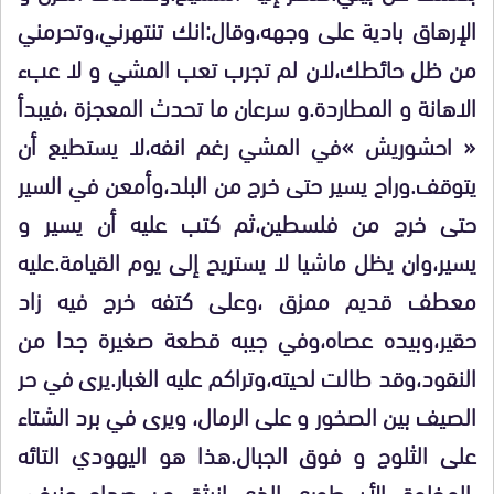
الإرهاق بادية على وجهه،وقال:انك تنتهرني،وتحرمني
من ظل حائطك،لان لم تجرب تعب المشي و لا عبء
الاهانة و المطاردة.و سرعان ما تحدث المعجزة ،فيبدأ
« احشوريش »في المشي رغم انفه،لا يستطيع أن
يتوقف.وراح يسير حتى خرج من البلد،وأمعن في السير
حتى خرج من فلسطين،ثم كتب عليه أن يسير و
يسير،وان يظل ماشيا لا يستريح إلى يوم القيامة.عليه
معطف قديم ممزق ،وعلى كتفه خرج فيه زاد
حقير،وبيده عصاه،وفي جيبه قطعة صغيرة جدا من
النقود،وقد طالت لحيته،وتراكم عليه الغبار.يرى في حر
الصيف بين الصخور و على الرمال، ويرى في برد الشتاء
على الثلوج و فوق الجبال.هذا هو اليهودي التائه
،المخلوق الأسطوري الذي انبثق من صدام عنيف