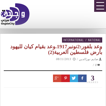
INTERNATIONAL
/
NATIONAL
وعد بلفور:2نونبر1917.وعد بقيام كيان لليهود
بأرض فلسطين العربية(2)
صايم نورالدين
/
08/11/2013
/
0
3
SHARES