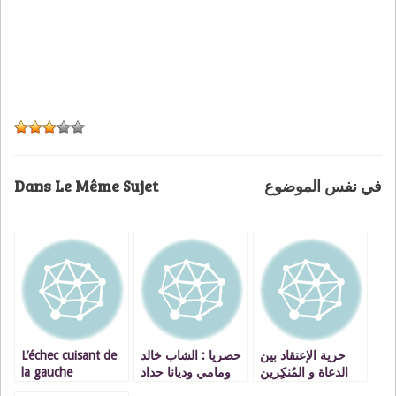
Dans Le Même Sujet
في نفس الموضوع
L’échec cuisant de
حصريا : الشاب خالد
حرية الإعتقاد بين
la gauche
ومامي وديانا حداد
الدعاة و المُنكِرين
marocaine!!!
نجوم النسخة