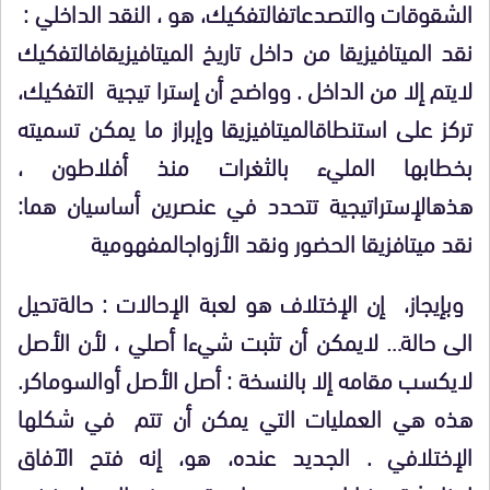
الشقوقات والتصدعات
فالتفكيك، هو ، النقد الداخلي :
نقد الميتافيزيقا من داخل تاريخ الميتافيزيقا
فالتفكيك
لايتم إلا من الداخل
.
وواضح أن إسترا تيجية التفكيك،
تركز على استنطاق
الميتافيزيقا وإبراز ما يمكن تسميته
بخطابها المليء بالثغرات منذ أفلاطون ،
هذه
الإستراتيجية تتحدد في عنصرين أساسيان هما:
نقد ميتافزيقا الحضور ونقد الأزواج
المفهومية
وبإيجاز، إن الإختلاف هو لعبة الإحالات : حالة
تحيل
الى حالة… لايمكن أن تثبت شيءا أصلي ، لأن الأصل
لايكسب مقامه إلا بالنسخة
:
أصل الأصل أوالسوماكر.
هذه هي العمليات التي يمكن أن تتم في شكلها
الإختلافي
.
الجديد عنده، هو، إنه فتح الآفاق