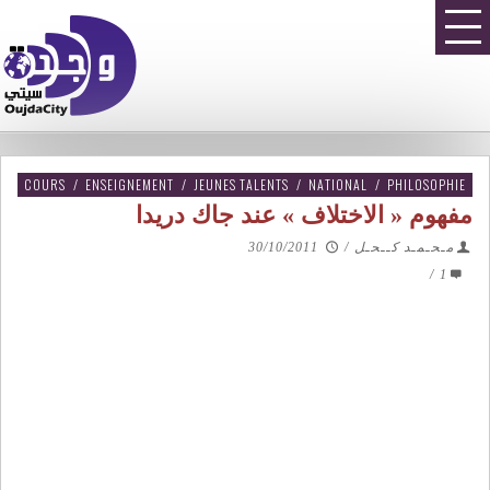
COURS
/
ENSEIGNEMENT
/
JEUNES TALENTS
/
NATIONAL
/
PHILOSOPHIE
مفهوم « الاختلاف » عند جاك دريدا
مـحـمـد كــحـل
/
30/10/2011
/
1