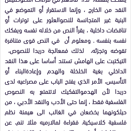
النقد من الخارج ، وإنما الاستقرار أو التموضع في
البنية غير المتجانسة للنص
والعثور على توترات أو
تناقضات داخلية ، يقرأ النص من خلاله نفسه ويفكك
نفسه بنفسه
.
ومعلوم أن في النص قوى متنافرة
تقوضه وتجزئه، لذلك فمعالجة دريدا للنصوص،
التي
كتبت على الهامش تستند أساسا على هذا النقد
الداخلي بغية الخلخلة والهدم وإعادة
البناء أو
التأسيس، الأمر الذي يفتح الباب على مصراعيه لدى
دريدا لأن الهدم
والتفكيك لاتتمتع به النصوص
الفلسفية فقط ، إنما حتى الأدب والنقد الأدبي ، من
حيث
كونهما يخضعان في الغالب الى هيمنة نظم
فلسفية كلاسيكية. فقراءة لمالارميه مثلا تنم
، عن