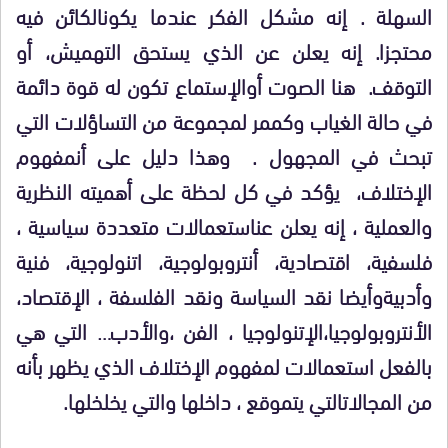
السهلة . إنه مشكل الفكر عندما يكون
الكائن فيه
محتجزا. إنه يعلن عن الذي يستحق التهميش، أو
التوقف. هنا الصوت أو
الإستماع تكون له قوة دائمة
في حالة الغياب وكممر لمجموعة من التساؤلات التي
تبحث في المجهول
.
وهذا دليل على أن
مفهوم
الإختلاف، يؤكد في كل لحظة على أهميته النظرية
والعملية ، إنه يعلن عن
استعمالات متعددة سياسية ،
فلسفية، اقتصادية، أنتروبولوجية، اتنولوجية، فنية
وأدبية
وأيضا نقد السياسة ونقد الفلسفة ، الإقتصاد،
الأنتروبولوجيا،الإتنولوجيا ، الفن ،
والأدب… التي هي
بالفعل استعمالات لمفهوم الإختلاف الذي يظهر بأنه
من المجالات
التي يتموقع ، داخلها والتي يخلخلها
.