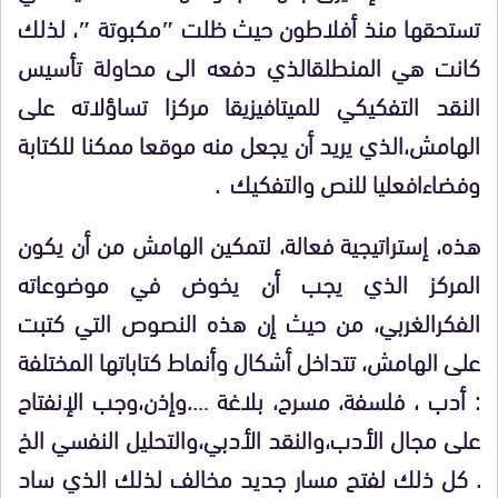
تستحقها منذ أفلاطون حيث ظلت ″مكبوتة ″، لذلك
كانت هي المنطلق
الذي دفعه الى محاولة تأسيس
النقد التفكيكي للميتافيزيقا مركزا تساؤلاته على
الهامش
،
الذي يريد أن يجعل منه موقعا ممكنا للكتابة
وفضاءا
فعليا للنص والتفكيك
.
هذه،
إستراتيجية فعالة،
لتمكين الهامش من أن يكون
المركز الذي يجب أن يخوض في موضوعاته
الفكر
الغربي،
من حيث إن هذه النصوص التي كتبت
على الهامش،
تتداخل أشكال وأنماط كتاباتها المختلفة
: أدب ، فلسفة، مسرح، بلاغة ….وإذن،
وجب الإنفتاح
على مجال الأدب،
والنقد الأدبي،
والتحليل النفسي الخ
. كل ذلك لفتح مسار جديد مخالف لذلك الذي ساد