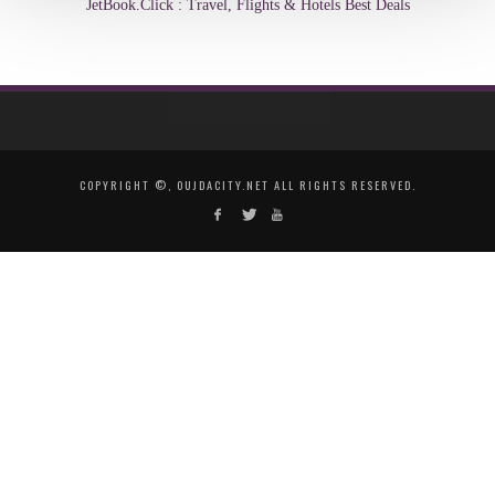
JetBook.Click : Travel, Flights & Hotels Best Deals
COPYRIGHT ©, OUJDACITY.NET ALL RIGHTS RESERVED.