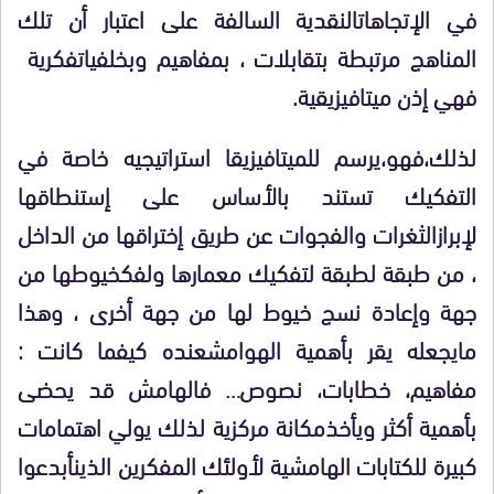
في الإتجاهات
النقدية السالفة على اعتبار أن تلك
المناهج مرتبطة بتقابلات ، بمفاهيم وبخلفيات
فكرية
فهي إذن ميتافيزيقية
.
لذلك
،
فهو،
يرسم للميتافيزيقا
ا
ستراتيجيه خاصة في
التفكيك تستند بالأساس على إستنطاقها
لإبراز
الثغرات والفجوات عن طريق إختراقها من الداخل
، من طبقة لطبقة لتفكيك معمارها ولفك
خيوطها من
جهة وإعادة نسج خيوط لها من جهة أخرى ، وهذا
مايجعله يقر بأهمية الهوامش
عنده كيفما كانت :
مفاهيم، خطابات، نصوص… فالهامش قد يحضى
بأهمية أكثر ويأخذ
مكانة مركزية لذلك يولي اهتمامات
كبيرة
ل
لكتابات الهامشية لأولئك المفكرين الذين
أبدعوا