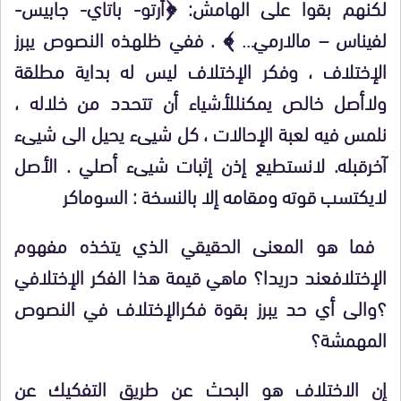
لكنهم بقوا على الهامش: ﴿أرتو- باتاي- جابيس-
لفيناس – مالارمي… ﴾
.
ففي ظل
هذه النصوص يبرز
الإختلاف ، وفكر الإختلاف ليس له بداية مطلقة
ولاأصل خالص يمكن
للأشياء أن تتحدد من خلاله ،
نلمس فيه لعبة الإحالات ، كل شيىء يحيل الى شيىء
آخر
قبله. لانستطيع إذن إثبات شيىء أصلي . الأصل
لايكتسب قوته ومقامه إلا بالنسخة
:
السوماكر
فما هو المعنى الحقيقي الذي يتخذه مفهوم
الإختلاف
عند دريدا؟ ماهي قيمة هذا الفكر الإختلافي
؟
والى أي حد يبرز بقوة فكر
الإختلاف في النصوص
المهمشة
؟
إن الاختلاف هو البحث عن طريق التفكيك عن