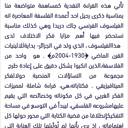
تأتي هذه القراءة النقدية كمساهمة متواضعة منا
بمناسبة ذكرى رحيل احد أعمدة الفلسفة المعاصرة انه
الفيلسوف الفرنسي جاك دريدا وهي كذلك مناسبة
نستحضر فيها أهم مزايا فكر الاختلاف لدى
هذا
الفيلسوف ،
الذي ولد في الجزائر- بداية
ثلاثينيات
القرن الماضي ﴿1930-2004م﴾ . هو واحد من
الفلاسفة
،
الذين انكبوا بشكل دقيق على إعادة طرح
مجموعة من التساؤلات المنصبة حول
الفكر
الميتافيزيقي . فكتاباته،
هي،
قراءة شاملة لمميزات
الفكر الغربي في كل مكوناته وخصائصه التي يقيم
عليها
مشروعه الفلسفي،
ليبدأ في التوسع في مساحة
التفكيك
إنطلاقا من قضية الكتابة التي محور حولها كل
اهتماماته ، إذ يرى بأنها لم تُولَى
لها تلك العناية التي