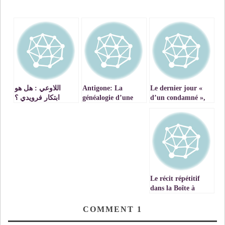
» Le dernier jour
Antigone: La
اللاوعي : هل هو
d’un condamné »,
généalogie d’une
ابتكار فرويدي ؟
malédiction.
pas à pas: lecture
chronologique d’un
roman de Victor
Hugo au
programme des
premières années
du bac marocain
Le récit répétitif
dans la Boîte à
Merveilles de
Ahmed Sefrioui
COMMENT
1