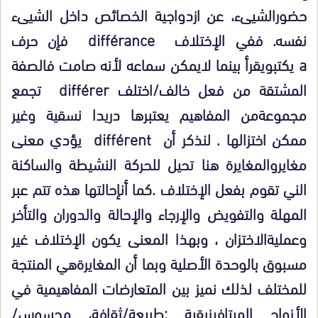
حضور
الشيىء، عن ازدواجية الخصائص داخل الشيىء
نفسه. ففي الإختلاف
différance
فإن حرف
a
يكتب
ويقرأ بينما لايمكن سماعه لأنه صامت فالصفة
المشتقة من فعل خالف/اختلف
différer
تجمع
مجموعة
من المفاهيم يعتبرها دريدا نسقية وغير
ممكن اختزالها
.
لنذكر أن
différent
يؤدي معنى
مغاير
والمغايرة هنا تحيل للحركة النشيطة والساكنة
الني تقوم بفعل الإختلاف .كما أن
إحالتها هذه تتم عبر
المهلة والتفويض والإرجاء والإحالة والدوران والتأخر
وعملية
الاختزان ، وبهذا المعنى يكون الإختلاف غير
مسبوق بالوحدة الأصلية وبما أن المغايرة
هي المنتجة
للمختلف لذلك نميز بين المتعارضات المفاهيمية في
الأزواج الميتافيزيقية
:
طبيعة/ثقافة، محسوس/