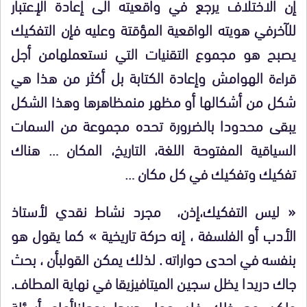
إن الاختلاف يرجع في واقعيته الى إعادة الإعتبار
لل
آ
خر
في هويته الواقعية المؤقتة وعليه فإن التفكيك
يصبح هو مجموع التقنيات التي نستعملها
من أجل
قراءة الهوامش وإعادة الكتابة بل أكثر من هذا هي
شكل من أشكالها أو مظهر من
مظاهرها وهذا الشكل
يبقى محدودا بالضرورة تحده مجموعة من السمات
السياقية المفتوحة اللغة، التاريخ، المكان
…
هناك
تفكيك وتفكيك في كل مكان …
«
ليس التفكيك،
إذن، مجرد نشاط نقدي لأستاذ
الأدب أو الفلسفة ، إنه حركة تاريخية » كما يقول هو
بنفسه في احدى حواراته . لذلك يمكن القول
بأن ، بحث
جاك دريدا يظل سجين الميتافيزيقا في نهاية المطاف.
ولكن مع ذلك فإن عمل دريدا يجعلنا
أمام أسئلة