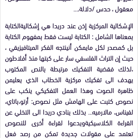
معقول ، حدس /دلالة
….
الإشكالية المركزية إذن عند دريدا هي إشكالية
الكتابة
بمعناها الشامل : الكتابة ليست فقط بمفهوم الكتابة
بل كمصدر لكل مايمكن أن
ينتجه الفكر الميتافيزيقي ،
حيث إن التراث الفلسفي سار على كبتها منذ أفلاطون
،
لذلك فقضية التفكيك مرتبطة بالنص المكتوب
يهدف الى تفكيك مركزية الخطاب الذي يعلي
من
ظاهرة الصوت وهذا العمل التفكيكي ينكب على
نصوص كتبت على الهامش مثل نصوص: أرتو،
باتاي،
لفيناس، مالارميه… بذلك ينادي دريدا الى التخلي عن
القراءة الكلاسيكية
ويدعوا لقراءة أخرى للنصوص
تعتمد على مقولات جديدة تمكن من رصد فعل