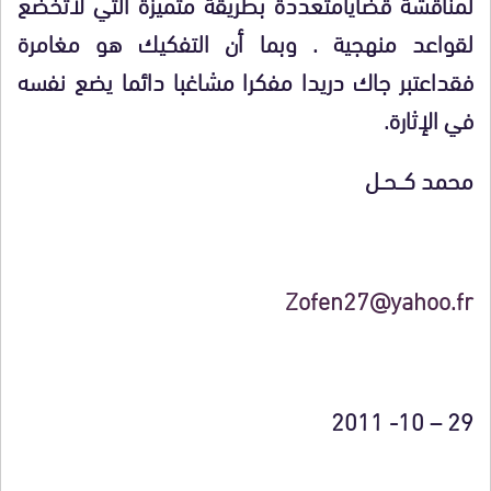
لمناقشة قضايا
متعددة بطريقة متميزة التي لاتخضع
لقواعد منهجية . وبما أن التفكيك هو مغامرة
فقد
اعتبر
جاك دريدا
مفكرا مشاغبا دائما يضع نفسه
في الإثارة
.
محمد كـــحــل
Zofen27@yahoo.fr
29 – 10- 2011