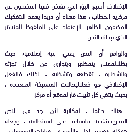
الإختلاف أي
تتبع البؤر التي يفيض فيها المضمون عن
مركزية الخطاب ، هذا معناه أن دريدا يعمد الى
تفكيك
المضمون الظاهر بالإعتماد على الملفوظ المتستر
الذي يبطنه النص
.
والواقع أن النص يعني، بنية إختلافية، حيث
يظل
المعنى يتمظهر ويتوارى من خلال تجزئه
وانشطاره ، تقطعه وتشظيه ،. لذلك فالفعل
الإختلافي هو فعل
الإحالات المشتبكة المتعددة ،
بحيث ينتفي كل تثبيت قار لموقع أو مركز
.
هناك دائما ، امكانية لأن نجد في النص
المدروس
نفسه مايساعد على استنطاقه ، وجعله
يتفكك بنفسه، لذا، فالأهم في قراءات النصوص
ليس