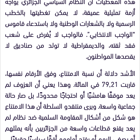
هذه المعطيات أن النظام السياسي الجزائري يواجه
أزمة تمثيلية عميقة، لا يمكن تغطيتها بالخطب
الرسمية ولا بالشعارات الوطنية ولا باستدعاء قاموس
“الواجب الانتخابي”. فالواجب لا يُفرض على شعب
فقد ثقته، والديمقراطية لا تولد من صناديق لا
يقصدها المواطنون.
الأشد دلالة أن نسبة الامتناع، وفق الأرقام نفسها،
قاربت 79,21 في المائة. وهذا يعني أن العزوف لم
يعد موقفًا هامشيًا أو احتجاجًا محدودًا، بل صار حالة
جماعية واسعة. ويرى منتقدو السلطة أن هذا الامتناع
هو شكل من أشكال المقاومة السلمية ضد نظام لم
يعد يقنع قطاعات واسعة من الجزائريين بأنه يمثلهم
أو يصغي إليهم أو يفتح أمامهم أفقًا سياسيًا حقيقيًا.