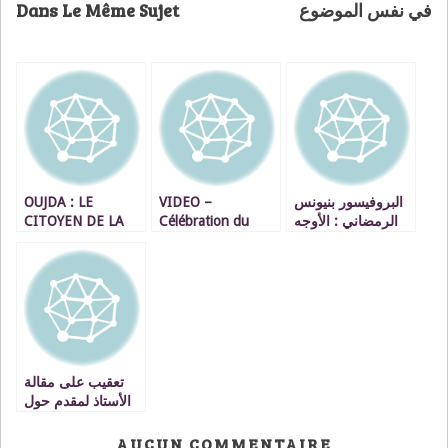
Dans Le Même Sujet
في نفس الموضوع
OUJDA : LE
VIDEO –
البروفيسور بنيونس
CITOYEN DE LA
Célébration du
الرمضاني : الأوجه
SEMAINE
57ème anniversaire
القانونية لزرع
MOHAMED
de la création de la
الاعضاء البشرية
DKHISSI, LA
Sûreté Nationale :
والتبرع بها VIDEO
FORCE
L’heure du bilan.
TRANQUILLE. –
video
تعقيب على مقالة
الأستاذ لمقدم حول
الدعم التربوي
AUCUN COMMENTAIRE