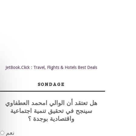
JetBook.Click : Travel, Flights & Hotels Best Deals
SONDAGE
هل تعتقد أن الوالي امحمد العطفاوي
سينجح في تحقيق تنمية اجتماعية
واقتصادية بوجدة ؟
نعم