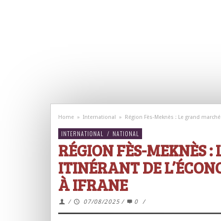
Home
»
International
»
Région Fès-Meknès : Le grand marché i
INTERNATIONAL
/
NATIONAL
RÉGION FÈS-MEKNÈS :
ITINÉRANT DE L’ÉCON
À IFRANE
/
07/08/2025
/
0
/