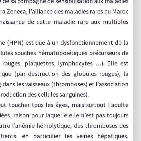
re de sa compagne de sensibilisation aux maladies
ra Zeneca, l’alliance des maladies rares au Maroc
aissance de cette maladie rare aux multiples
ne (HPN) est due à un dysfonctionnement de la
lules souches hématopoïétiques précurseurs de
s rouges, plaquettes, lymphocytes …). Elle est
que (par destruction des globules rouges), la
 dans les vaisseaux (thromboses) et l’association
production des cellules sanguines).
ut toucher tous les âges, mais surtout l’adulte
iées, raison pour laquelle elle n’est pas toujours
 outre l’anémie hémolytique, des thromboses des
ents, en particulier les veines hépatiques,