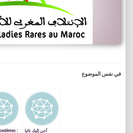
في نفس الموضوع
ioedèmes :
أحن إليك تائبا