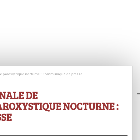
rie paroxystique nocturne : Communiqué de presse
NALE DE
AROXYSTIQUE NOCTURNE :
SSE