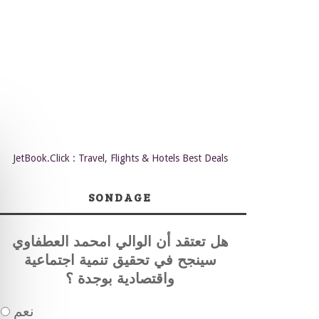
JetBook.Click : Travel, Flights & Hotels Best Deals
SONDAGE
هل تعتقد أن الوالي امحمد العطفاوي
سينجح في تحقيق تنمية اجتماعية
واقتصادية بوجدة ؟
نعم