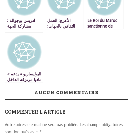
ادريس بوجوالة :
الأعرج: العمل
Le Roi du Maroc
مشاركة الجهة
الثقافي بالجهات:
sanctionne de
الشرقية في
تعزيز المكتسبات
graves
المعرض الدولي
وتسريع وثيرة
manquements
بمكناس كانت جد
الانجازات
intervenus dans la
ايجابية VIDEO
mise en oeuvre de
projets de
développement
socio-économique
sous le
« البوليساريو » يدعم
Gouvernement
ماديا مرتزقة الداخل
Benkirane.
مقابل القيام
بالاحتجاجات ويستغل
AUCUN COMMENTAIRE
مشاركاتهم في
أوروبا للهجرة غير
الشرعية
COMMENTER L'ARTICLE
Votre adresse e-mail ne sera pas publiée.
Les champs obligatoires
sont indiqués avec
*