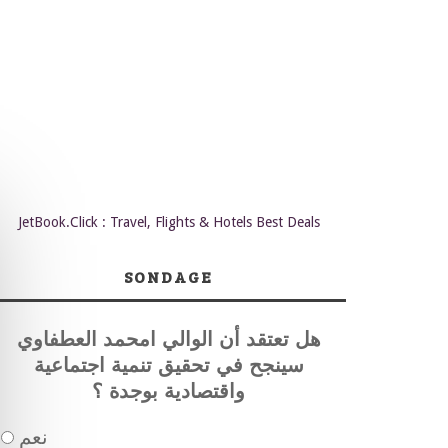
JetBook.Click : Travel, Flights & Hotels Best Deals
SONDAGE
هل تعتقد أن الوالي امحمد العطفاوي
سينجح في تحقيق تنمية اجتماعية
واقتصادية بوجدة ؟
نعم