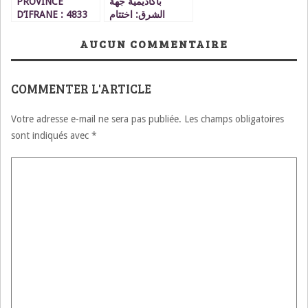
PROVINCE
بأكاديمية جهة
D’IFRANE : 4833
الشرق: اختتام
CANDIDATS SE
الدورة التكوينية
PRESENTENT AUX
الثانية لفائدة الأساتذة
AUCUN COMMENTAIRE
EXAMENS DU
المصاحبين
BACCALAUREAT
AU TITRE DE LA
COMMENTER L'ARTICLE
SESSION DE JUIN
2022
Votre adresse e-mail ne sera pas publiée.
Les champs obligatoires
sont indiqués avec
*