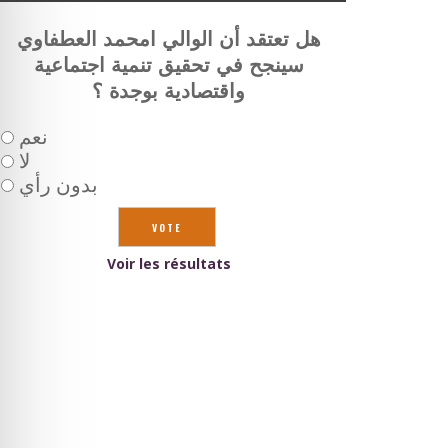
هل تعتقد أن الوالي امحمد العطفاوي
سينجح في تحقيق تنمية اجتماعية
واقتصادية بوجدة ؟
نعم
لا
بدون رأي
Voir les résultats