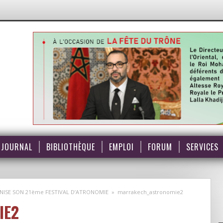
JOURNAL
BIBLIOTHÈQUE
EMPLOI
FORUM
SERVICES
NISE SON 21ème FESTIVAL D’ATRONOMIE
»
marrakech_astronomie2
IE2