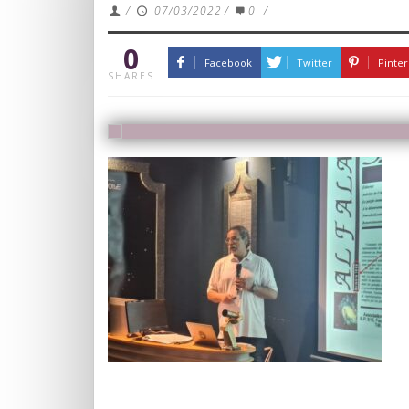
/
07/03/2022
/
0
/
0
Facebook
Twitter
Pinter
SHARES