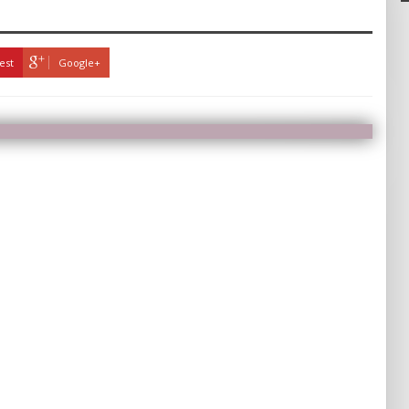
est
Google+