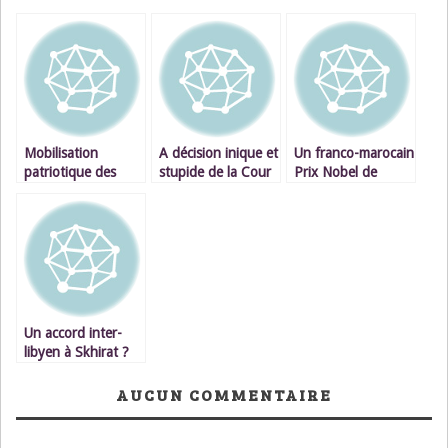
Mobilisation
A décision inique et
Un franco-marocain
patriotique des
stupide de la Cour
Prix Nobel de
marocains de
de Justice
Physique 2012
Scandinavie à
européenne,
Stockholm
réponse ferme du
Maroc
Un accord inter-
libyen à Skhirat ?
AUCUN COMMENTAIRE