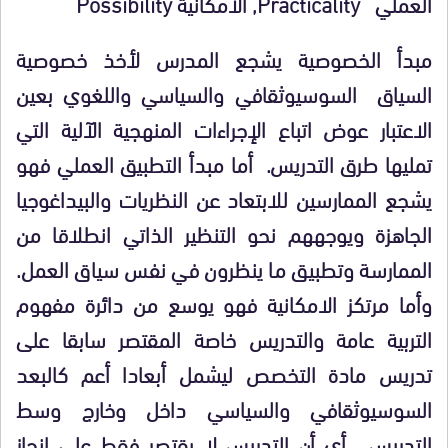
العملي
Practicality
, الامكانية
Possibility
مبدأ الخصوصية
يشجع المدرس لأخذ خصوصية
السياق
السوسيوثقافي والسياسي واللغوي بعين
الاعتبار عوض اتباع الإجراءات المنهجية الآلية التي
تمليها طرق التدريس. أما مبدأ التطبيق العملي فهو
يشجع الممارسين للابتعاد عن النظريات والبيداغوجيا
الجاهزة ويوجههم نحو التنظير الذاتي انطلاقا من
الممارسة وتطبيق ما ينظرون في نفس سياق العمل.
وأما مرتكز الامكانية فهو يوسع من دائرة مفهوم
التربية عامة والتدريس خاصة المقتصر سابقا على
تدريس مادة التخصص ليشمل أبعادا أعم كالبعد
السوسيوثقافي والسياسي داخل وخارج وسط
التدريس.
أي أن التدريس لا يقتصر فقط على إنجاز