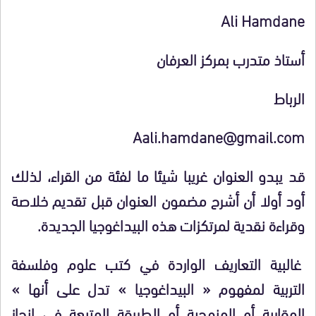
Ali Hamdane
أستاذ متدرب بمركز العرفان
الرباط
Aali.hamdane@gmail.com
قد يبدو العنوان غريبا شيئا ما لفئة من القراء، لذلك
أود أولا أن أشرح مضمون العنوان قبل تقديم خلاصة
وقراءة نقدية لمرتكزات هذه البيداغوجيا الجديدة.
غالبية التعاريف الواردة في كتب علوم وفلسفة
التربية لمفهوم « البيداغوجيا » تدل على أنها »
المقاربة أو المنهجية أو الطريقة المتبعة في إنجاز