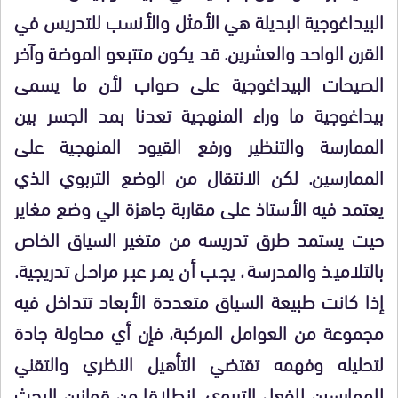
البيداغوجية البديلة هي الأمثل والأنسب للتدريس في
القرن الواحد والعشرين. قد يكون متتبعو الموضة وآخر
الصيحات البيداغوجية على صواب لأن ما يسمى
بيداغوجية ما وراء المنهجية تعدنا بمد الجسر بين
الممارسة
والتنظير ورفع القيود المنهجية على
الممارسين. لكن الانتقال من الوضع التربوي الذي
يعتمد فيه الأستاذ على مقاربة جاهزة الي وضع مغاير
حيت يستمد طرق تدريسه من متغير السياق الخاص
بالتلاميذ والمدرسة، يجب أن يمر عبر مراحل تدريجية.
إذا كانت طبيعة السياق متعددة الأبعاد تتداخل فيه
مجموعة من العوامل المركبة، فإن أي محاولة جادة
لتحليله وفهمه تقتضي التأهيل النظري والتقني
للممارسين للفعل التربوي.
انطلاقا من قوانين البحث