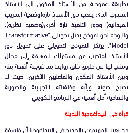
بطريقة عمودية من الأستاذ المكون الى الأستاذ
المتدرب الذي يلعب دور الأستاذ تارة(وضعية التدريب
الميدانية) ودور التلميذ تارة أخرى(وضعية نظرية)،
والتوجه نحو نموذج بديل تحويلي
”
ansformative
Tr
Model”
. يرتكز النموذج التحويلي
على تحويل دور
الأستاذ المتدرب من مستهلك للمعرفة إلى محلل
ومنتج لها عن طريق خلق روابط بيداغوجية أفقية بينه
وبين الأستاذ المكون والفاعليين الآخرين، حيت لا
يصبح صوته ورأيه وخلفياته التجريبية والصورية
والثقافية أقل أهمية في البرنامج التكويني.
قرأة في البيداغوجية البديلة
قد يعتبر المهتمون بالجديد في البيداغوجيا أن فلسفة