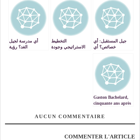
جيل المستقبل: أي
التخطيط
أي مدرسة لجيل
خصائص؟ أي
الاستراتيجي وجودة
الغد؟ رؤية
حاجات؟ رؤية
منظومة التربية
استشرافية – الجزء
استشرافية
والتكوين مداخلة
الثاني: آثار الدارجة
الدكتور فيليب
على العملية التربوية
معلوف خبير تربوي
والتعليمية والهوية
لدى منظمة
الوطنية
اليونيسكو بالرباط.
Gaston Bachelard,
cinquante ans après
AUCUN COMMENTAIRE
COMMENTER L'ARTICLE