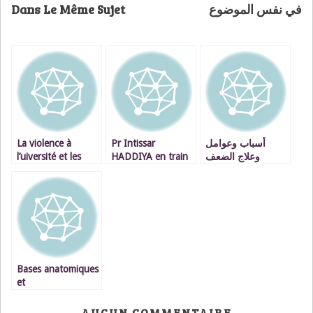
Dans Le Même Sujet
في نفس الموضوع
La violence à
Pr Intissar
أسباب وعوامل
l’uiversité et les
HADDIYA en train
وعلاج الضعف
atteintes aux droits
de lire quelques
الجنسي عند الرجال
de l’homme
paragraphes du
VIDEO
perpetrées par des
roman : SI DIEU
étudiants de
NOUS PRÊTE VIE
mouvances
– VIDEO
politiques
opposées.
Bases anatomiques
et
physiopathologiques
de l’érection : Par
AUCUN COMMENTAIRE