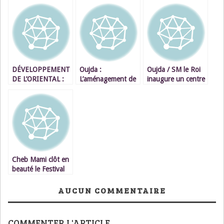
DÉVELOPPEMENT
Oujda :
Oujda / SM le Roi
DE L’ORIENTAL :
L’aménagement de
inaugure un centre
Intenses et
la Place Bab – Sidi
socio-culturel et
multiples activités
Abdelwahab – et le
sportif
de S.M. le Roi à
relogement de 150
Oujda
familles
Cheb Mami clôt en
beauté le Festival
International du
Raï d’Oujda
AUCUN COMMENTAIRE
COMMENTER L'ARTICLE