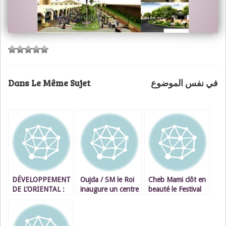
Dans Le Même Sujet
في نفس الموضوع
DÉVELOPPEMENT
Oujda / SM le Roi
Cheb Mami clôt en
DE L’ORIENTAL :
inaugure un centre
beauté le Festival
Intenses et
socio-culturel et
International du
multiples activités
sportif
Raï d’Oujda
de S.M. le Roi à