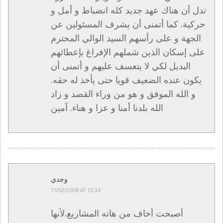
تدل أن هناك عهد جديد كله انضباط و أمل و
حركية. كما أتمنى أن يشرف المسئولين عن
الجهة و على رأسهم السيد الوالي المحترم
على إسكان الذين شملهم الإفراغ بإعطائهم
البديل لكي لا يتعسف عليهم و أتمنى أن
يكون عنده الضعيف قويا حتى يأخذ له حقه.
و الله الموفق و هو من وراء القصد و زاد
الله بلدنا أمنا و عزا و هناء. آمين
وجدي
15/02/2008 AT 13:34
أصبحت أخاف من هاته المشاريع.لأنها