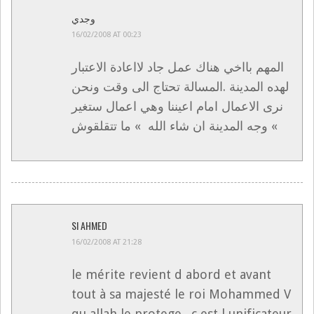
وجدي
16/02/2008 AT 00:23
المهم بااخي هناك عمل جاد لااعادة الاعتبار
لهده المدينة .المسالة تحتاج الى وقت ونحن
نرى الاعمال امام اعيننا وهي اعمال ستغير
وجه المدينة ان شاء الله » ما تتقلقوش «
SI AHMED
16/02/2008 AT 21:28
le mérite revient d abord et avant
tout à sa majesté le roi Mohammed V
qu allah le protege . c est l unificateur