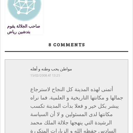
Oujda
صاحب الجلالة يقوم
بتدشين رياض
المسنين بوجدة
VIDEO
8
COMMENTS
مواطن يحب وطنه و أهله
15/02/2008 AT 13:25
أتمنى لهذه المدينة كل النجاح لاسترجاع
جمالها و مكانتها التاريخية و العلمية. فما نراه
يبشر بكل خير و فعلا بدأت المدينة تكسب
مكانتها لدى المسئولين و لا أن السياسة
الرشيدة التي ينهجها جلالة الملك محمد
السادس حفظه الله و الزيارات المتكررة