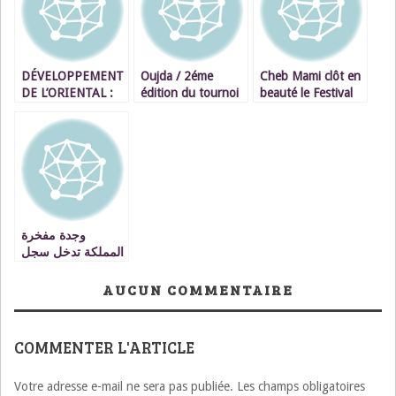
DÉVELOPPEMENT
Oujda / 2éme
Cheb Mami clôt en
DE L’ORIENTAL :
édition du tournoi
beauté le Festival
Intenses et
international amal
International du
multiples activités
foot oujda 2008
Raï d’Oujda
de S.M. le Roi à
Oujda
وجدة مفخرة
المملكة تدخل سجل
الانجازات لاول مرة
AUCUN COMMENTAIRE
COMMENTER L'ARTICLE
Votre adresse e-mail ne sera pas publiée.
Les champs obligatoires