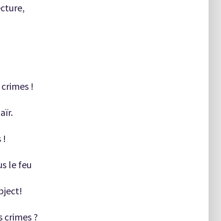
ecture,
 crimes !
aïr.
 !
s le feu
bject!
s crimes ?