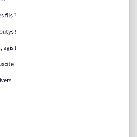
s fils ?
outys !
 agis !
uscite
ivers