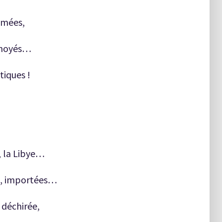
umées,
s noyés…
iques !
e, la Libye…
les, importées…
 déchirée,