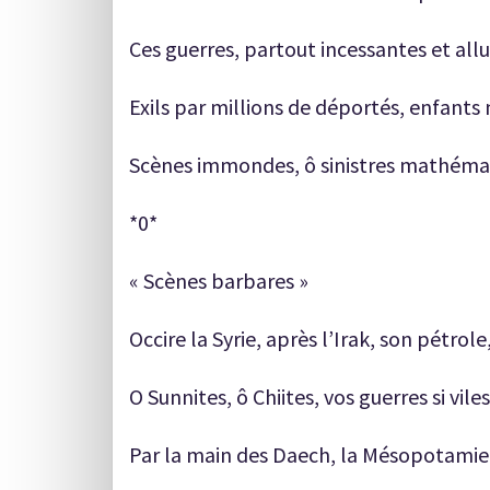
Ces guerres, partout incessantes et all
Exils par millions de déportés, enfant
Scènes immondes, ô sinistres mathémat
*0*
« Scènes barbares »
Occire la Syrie, après l’Irak, son pétrol
O Sunnites, ô Chiites, vos guerres si vi
Par la main des Daech, la Mésopotamie