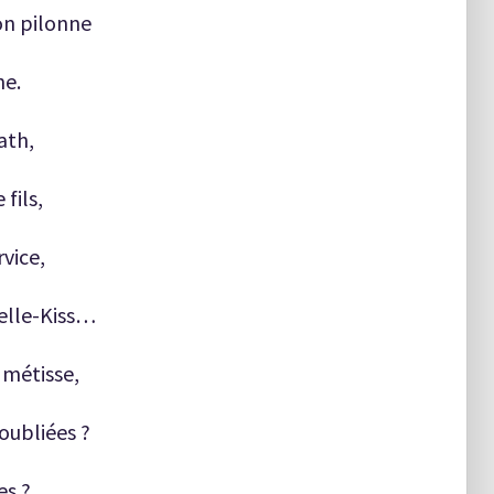
on pilonne
ne.
ath,
fils,
vice,
Belle-Kiss…
 métisse,
oubliées ?
es ?