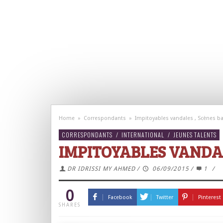
Home
»
Correspondants
»
Impitoyables vandales , Scènes b
CORRESPONDANTS
/
INTERNATIONAL
/
JEUNES TALENTS
IMPITOYABLES VANDAL
DR IDRISSI MY AHMED
/
06/09/2015
/
1
/
0
Facebook
Twitter
Pinterest
SHARES