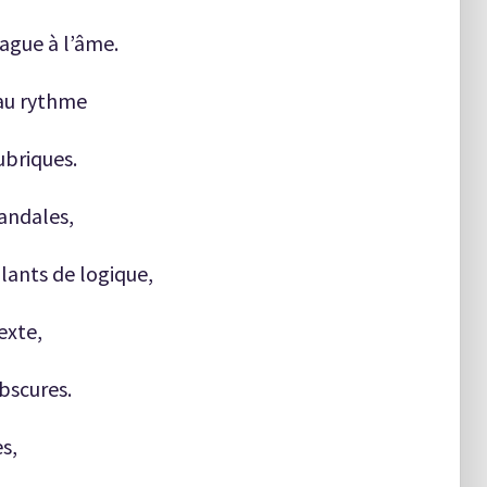
vague à l’âme.
 au rythme
ubriques.
andales,
lants de logique,
exte,
bscures.
s,