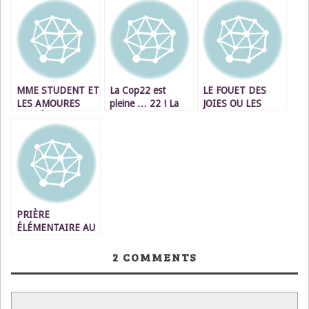
MME STUDENT ET
La Cop22 est
LE FOUET DES
LES AMOURES
pleine … 22 ! La
JOIES OU LES
SECRÈTES DU
Cop brûle ses
LANIERES DU
BARZAKH
pneus .
PLAISIR
PRIÈRE
ÉLÉMENTAIRE AU
GRAND SEIGNEUR
2
COMMENTS