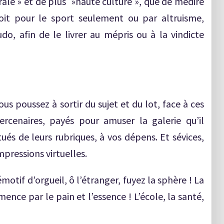
le » et de plus »haute culture », que de médire
it pour le sport seulement ou par altruisme,
do, afin de le livrer au mépris ou à la vindicte
ous poussez à sortir du sujet et du lot, face à ces
ercenaires, payés pour amuser la galerie qu’il
itués de leurs rubriques, à vos dépens. Et sévices,
mpressions virtuelles.
motif d’orgueil, ô l’étranger, fuyez la sphère ! La
mence par le pain et l’essence ! L’école, la santé,