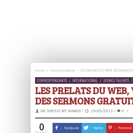
Home
»
Correspondants
»
LES PRELATS DU WEB, VIOLENCES 
CORRESPONDANTS
/
INTERNATIONAL
/
JEUNES TALENTS
/
LES PRELATS DU WEB,
DES SERMONS GRATUI
DR IDRISSI MY AHMED
/
29/05/2015
/
0
/
0
Facebook
Twitter
Pinterest
SHARES