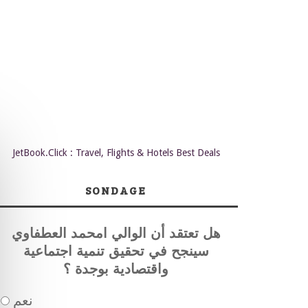
JetBook.Click : Travel, Flights & Hotels Best Deals
SONDAGE
هل تعتقد أن الوالي امحمد العطفاوي
سينجح في تحقيق تنمية اجتماعية
واقتصادية بوجدة ؟
نعم