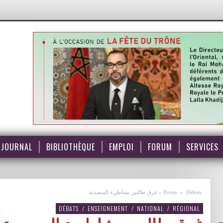
JOURNAL
BIBLIOTHÈQUE
EMPLOI
FORUM
SERVICES
Débats
»
Home
»
غرق طالبين بشاطيء السعيدية
DÉBATS
/
ENSEIGNEMENT
/
NATIONAL
/
RÉGIONAL