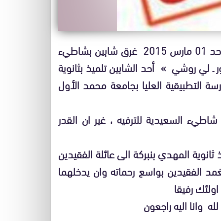
علمت وجدة سيتي من مصادر عليمة صباح يومه الأحد 01 مارس 2015 غرق شابين بشاطيء
ـ لي روشي » أحد الشابين تلميذ بثانوية
رسة التطبيقية العليا بجامعة محمد الأول
اطيء السعيدية للترفيه ، غير ان القدر
ثانوية المهدي بنبركة الى عائلة الفقيدين
تغمد الفقيدين بواسع رحماته وان يدخلهما
ولئك رفيقا
له وانا اليه راجعون