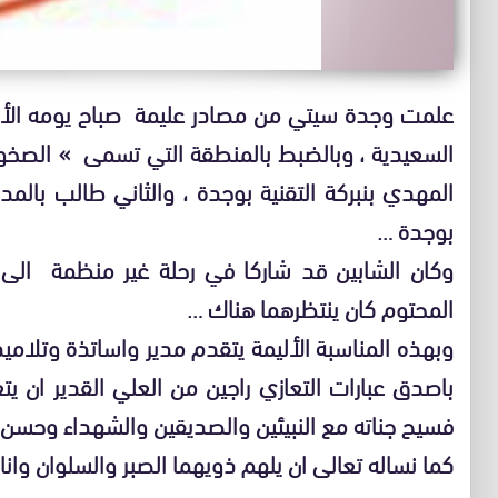
السعيدية ، وبالضبط بالمنطقة التي تسمى » الصخور 
المهدي بنبركة التقنية بوجدة ، والثاني طالب بالمد
بوجدة …
وكان الشابين قد شاركا في رحلة غير منظمة الى ش
المحتوم كان ينتظرهما هناك …
وبهذه المناسبة الأليمة يتقدم مدير واساتذة وتلاميذ 
باصدق عبارات التعازي راجين من العلي القدير ان ي
فسيح جناته مع النبيئين والصديقين والشهداء وحسن ا
كما نساله تعالى ان يلهم ذويهما الصبر والسلوان وانا ل