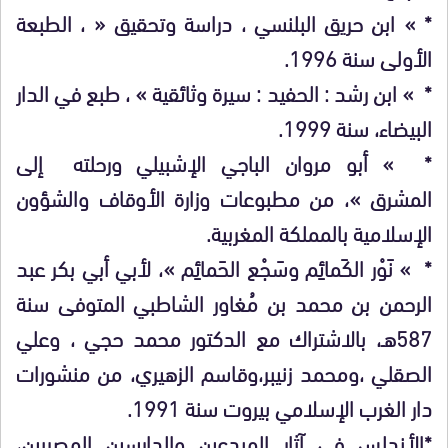
* » ابن حريق البلنسي ، دراسة وتحقيق « ، الطبعة
الأولى سنة 1996.
* » ابن رشد : الحفيد : سيرة وثائقية » ، طبع في الدار
البيضاء، سنة 1999.
* » أبو مروان الباجي الإشبيلي ورحلته إلى
المشرق »، من مطبوعات وزارة الأوقاف والشؤون
الإسلامية بالمملكة المغربية.
* » نَوْر الكَمائِم وسَجْع الحَمائِم »، لأبي أبي بكر عبد
الرحمن بن محمد بن مُغاور الشاطبي المتوفى سنة
587هـ، بالاشتراك مع الدكتور محمد حجي ، وعلي
الصقلي ،ومحمد زنيبر،وقاسم الزهيري، من منشورات
دار الغرب الإسلامي بيروت سنة 1991.
*الأندلس في آثار المبدعين والدارسين المصريين،