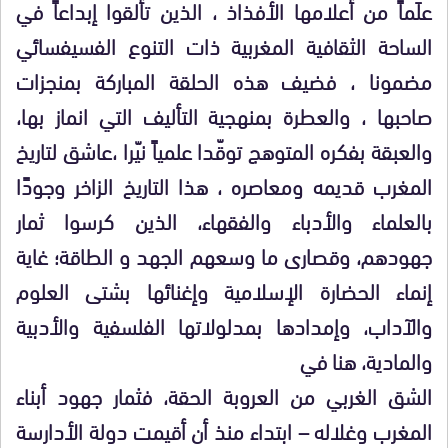
علَماً من أعلامها الأفذاذ ، الذين تألقوا إبداعاً في
الساحة الثقافية المغربية ذات التنوع الفسيفسائي
مضمونا ، فضيف هذه الحلقة المباركة بمنجزات
صاحبها ، والعطرة بمنهجية التأليف التي انماز بها،
والعبقة بفكره المتوهج توقّدا علمياً نيّرا ،عاشق لتاريخ
المغرب قديمه ومعاصره ، هذا التاريخ الزاخر وجودًا
بالعلماء والأدباء والفقهاء، الذين كرسوا ثمار
جهودهم، وقصارى ما وسعهم الجهد و الطاقة؛ غاية
إنماء الحضارة الإسلامية وإغنائها بشتى العلوم
والآداب، وإمدادها بمدلولاتها الفلسفية والأدبية
والمادية، هنا في
الشق الغربي من العروبة الحقة، فثمار جهود أبناء
المغرب وغلاله – ابتداء منذ أن أقيمت دولة الأدارسة