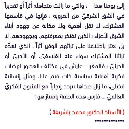
إلى يومنا هذا – ، والتي ما زالت متجاهلة أثراً أو تقديراً
في الشق الشرقيّ من العروبة ، فإنها في قاسمها
المشترك، لا تقل أهمية ولا مكانة عن جهود أبناء
الشرق الأعزاء ؛ الذين نفتخر بمعرفتهم، وبجهودهم، لا
بل نعتز باطلاعنا على تراثهم الوفير أثراً ، الذي نعدّه
تراثنا المشترك سواء منه الفلسفيّ، أو الأدبيّ أو
الدينيّ ؛ فالمغرب عايش في مختلف العصور نهضات
فكرية ثقافية سياسية ذات قيم عليا، ومثل إنسانية
فضلى، ما زال صداها يتردد إيجاباً مع المنتوج الفكريّ
العالميّ … فارس هذه الحلقة بامتياز هو :
( الأستاذ الدكتور محمد بنشريفة
)
*************