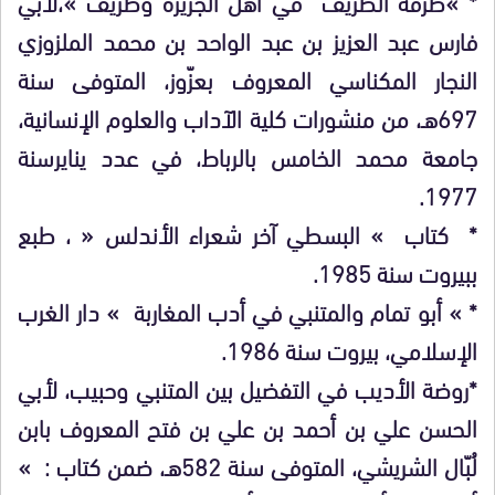
* »طرفة الظريف في أهل الجزيرة وطريف »،لأبي
فارس عبد العزيز بن عبد الواحد بن محمد الملزوزي
النجار المكناسي المعروف بعزّوز، المتوفى سنة
697هـ، من منشورات كلية الآداب والعلوم الإنسانية،
جامعة محمد الخامس بالرباط، في عدد ينايرسنة
1977.
* كتاب » البسطي آخر شعراء الأندلس « ، طبع
ببيروت سنة 1985.
* » أبو تمام والمتنبي في أدب المغاربة » دار الغرب
الإسلامي، بيروت سنة 1986.
*روضة الأديب في التفضيل بين المتنبي وحبيب، لأبي
الحسن علي بن أحمد بن علي بن فتح المعروف بابن
لُبّال الشريشي، المتوفى سنة 582هـ، ضمن كتاب : »