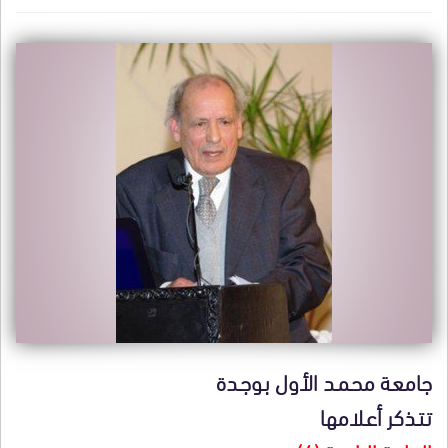
جامعـة محـمـد الأول بـوجـدة
تـتـذكر أعـلامها