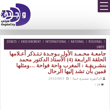
DÉBATS
/
ENSEIGNEMENT
/
INTERNATIONAL
/
NATIONAL
/
RÉGIONAL
/
UMPO
جامعـة محـمـد الأول بـوجـدة تـتـذكر أعـلامها
الحلقة الرابـعة (4) الأستاذ الدكتور محمد
بنشـريفـة : المغرب واحة فواحة …ومثلها
قمين بأن تشد إليها الرحال
الدكتورة سميرة حيدا
/
23/12/2013
/
16