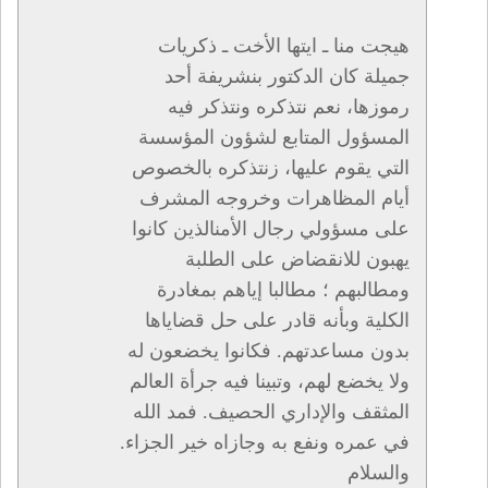
هيجت منا ـ ايتها الأخت ـ ذكريات
جميلة كان الدكتور بنشريفة أحد
رموزها، نعم نتذكره ونتذكر فيه
المسؤول المتابع لشؤون المؤسسة
التي يقوم عليها، زنتذكره بالخصوص
أيام المظاهرات وخروجه المشرف
على مسؤولي رجال الأمنالذين كانوا
يهبون للانقضاض على الطلبة
ومطالبهم ؛ مطالبا إياهم بمغادرة
الكلية وبأنه قادر على حل قضاياها
بدون مساعدتهم. فكانوا يخضعون له
ولا يخضع لهم، وتبينا فيه جرأة العالم
المثقف والإداري الحصيف. فمد الله
في عمره ونفع به وجازاه خير الجزاء.
والسلام