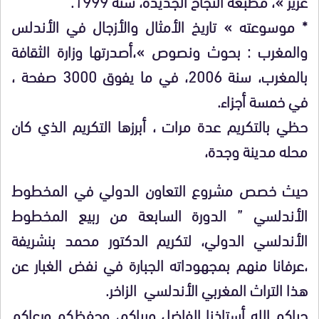
غزير »، مطبعة النجاح الجديدة، سنة 1999.
* موسوعته » تاريخ الأمثال والأزجال في الأندلس
والمغرب : بحوث ونصوص »،أصدرتها وزارة الثقافة
بالمغرب، سنة 2006، في ما يفوق 3000 صفحة ،
في خمسة أجزاء.
حظي بالتكريم عدة مرات ، أبرزها التكريم الذي كان
محله مدينة وجدة،
حيث خصص مشروع التعاون الدولي في المخطوط
الأندلسي ” الدورة السابعة من ربيع المخطوط
الأندلسي الدولي، لتكريم الدكتور محمد بنشريفة
،عرفانا منهم بمجهوداته الجبارة في نفض الغبار عن
هذا التراث المغربي الأندلسي الزاخر.
حياكم الله أستاذنا الفاضل وبياكم، وحفظكم ورعاكم