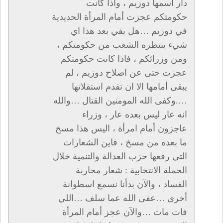
دار اسمها دوزيم ، واذا كانت
حكومتكم عجزت أمام المرأة الحديدية
في دوزيم …هل بقي بعد هذا اي
شيء ينتظره الشعب من حكومتكم ،
ومن وزرائكم ، فاذا كانت حكومتكم
عجزت حتى عن اصلاح دوزيم ، لم
يبقى أمامها الا ان تقدم استقلاتها
….وكفى الله المومنين القتال …والله
انه عار ليس بعده عار ، وزراء
عاجزون أمام امرأة ، اليس هذا مسخ
ما بعده من مسخ ، فاين الشعارات
التي رفعها حزب العدالة والتنمية خلال
الحملة الانتخابية : شعار محاربة
الفساد ، والآن بدأنا نسمع اسطوانة
أخرى …عفى الله عما سلف …اللي
فات مات …والآن عجز أمام المرأة