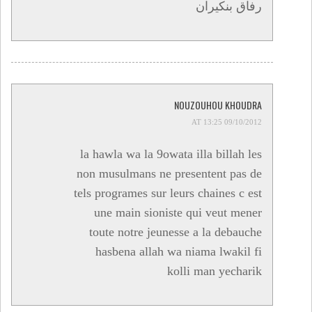
رفاق بنكيران
NOUZOUHOU KHOUDRA
09/10/2012 AT 13:25
la hawla wa la 9owata illa billah les
non musulmans ne presentent pas de
tels programes sur leurs chaines c est
une main sioniste qui veut mener
toute notre jeunesse a la debauche
hasbena allah wa niama lwakil fi
kolli man yecharik