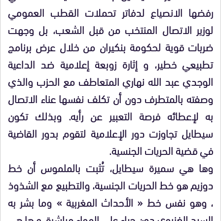
رفضها الانصياع لدفاتر تحملات القطب العمومي
لوزير الاتصال المنتخب من قبل الشعب، بل وجهت
ضربات قوية لحكومة بنكيران من خلال عرض برنامج
تطبيعي خطير، و إثارة زوبعة إعلامية ضد الداعية
الوجدي عبد الله نهاري المتعاطف مع الحزب والذي
وصفته بالمتطرف دون أن تكلف نفسها عناء الاتصال
به لإعطائه فرصة التعبير عن رأيه. وبذلك تكون
سيطايل تجاوزت دور الإعلامية لتقوم بدور القاضية
في قضية الحريات الجنسية.
وها هي سميرة سيطايل، تُثبت بالملموس أن خط
دوزيم هو خط الحريات الجنسية، والتطبيع مع الشذوذ
، وهو نفس خط « الأحداث المغربية » وما بشر به
السيد الغزيوي دون حياء على الهواء مباشرة. و ها هي