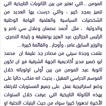
المومن …التي تعتبر من بين الثانويات التاريخية التي
تتميز بمجد كبير ، والتي درست بها العديد من
الشخصيات السياسية والعلمية الهامة الوطنية
والدولية ، مثل أحمد عصمان وعلال سي ناصر و
الرئيس الجزائري عبد العزيز بوتفليقة و زليخة النصري
والوزير السابق عامر ، وأوجار… والقائمة كبيرة …
علمت وجدة سيتي من مصادر جد عليمة ان محمد
ابو ضمير مدير أكاديمية الجهة الشرقية فرر ان تكون
ثانوية عبد المومن من بين أولى اولوياته خلال
الموسم الدراسي المقبل ، بحيث انه منكب حاليا على
وضع استراتيجية عمل على جميع المستويات للارتقاء
بهذه الثانوثة التاريخية التي عرفت خلال السنوات
الأخيرة تدهورا كبيرا سواء من حيث البنيات التحتية او