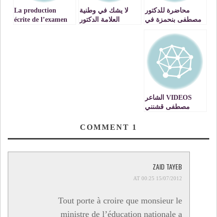
La production
لا يشك في وطنية
محاضرة للدكتور
écrite de l’examen
العلامة الدكتور
مصطفى بنحمزة في
régional de français
مصطفى بنحمزة إلا
موضوع الوقف
de l’académie
قليل علم أو قليل
العلمي VIDEOS
régional de
أدب
l’oriental
VIDEOS الشاعر
مصطفى قشنني
يوقع ديوانه الجديد
في ذمة الضوء
COMMENT
1
ZAID TAYEB
15/07/2012 AT 00:25
Tout porte à croire que monsieur le
ministre de l’éducation nationale a