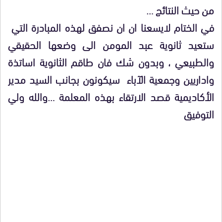
من حيث النتائج …
في الختام لايسعنا ان ان نصفق لهذه المبادرة التي
ستعيد ثانوية عبد المومن الى وضعها الحقيقي
والطبيعي ، وبدون شك فان طاقم الثانوية اساتذة
واداريين وجمعية الآباء سيكونون بجانب السيد مدير
الأكاديمية قصد الارتقاء بهذه المعلمة …والله ولي
التوفيق