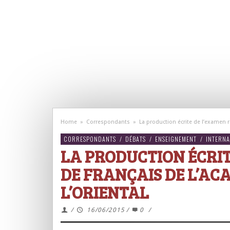
Home
»
Correspondants
»
La production écrite de l’examen r
CORRESPONDANTS
/
DÉBATS
/
ENSEIGNEMENT
/
INTERNA
LA PRODUCTION ÉCRIT
DE FRANÇAIS DE L’AC
L’ORIENTAL
/
16/06/2015
/
0
/