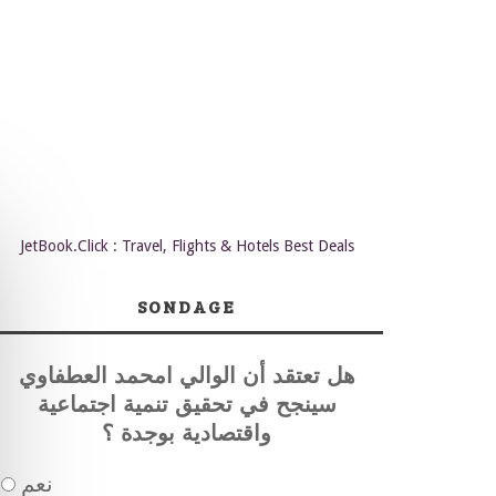
JetBook.Click : Travel, Flights & Hotels Best Deals
SONDAGE
هل تعتقد أن الوالي امحمد العطفاوي
سينجح في تحقيق تنمية اجتماعية
واقتصادية بوجدة ؟
نعم