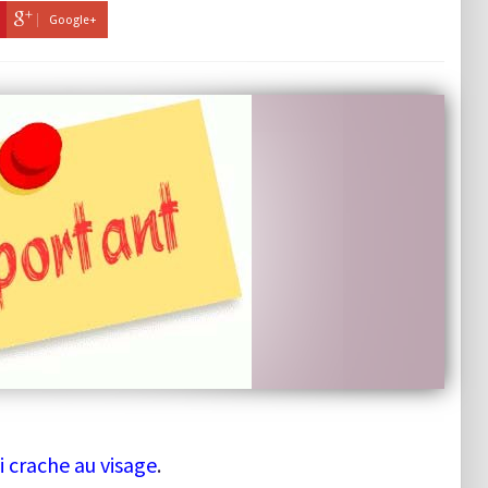
Google+
i crache au visage
.