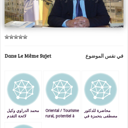
Dans Le Même Sujet
في نفس الموضوع
محمد الدراوي وكيل
Oriental / Tourisme
محاضرة للدكتور
لائحة التقدم
rural, potentiel à
مصطفى بنحمزة في
والاشتراكية بوجدة :
valoriser / VIDEOS
موضوع الوقف
العلمي VIDEOS
لنصوت على برنامج