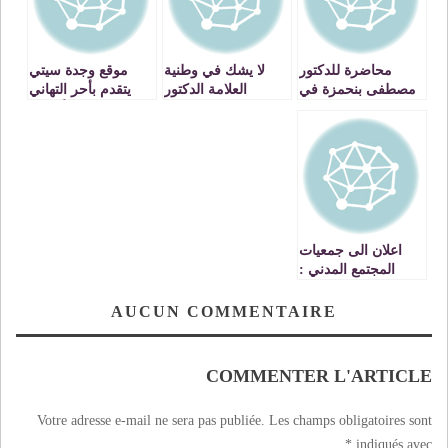
محاضرة للدكتور
لا يشك في وطنية
موقع وجدة سيتي
مصطفى بنحمزة في
العلامة الدكتور
يتقدم بأحر التهاني
موضوع الوقف
مصطفى بنحمزة إلا
لزواره الأفاضل
العلمي VIDEOS
قليل علم أو قليل
بمناسبة عيد الأضحى
أدب
المبارك
اعلان الى جمعيات
المجتمع المدني :
بخصوص تقديم
مشاريع ذات النفع
AUCUN COMMENTAIRE
العام
COMMENTER L'ARTICLE
Votre adresse e-mail ne sera pas publiée.
Les champs obligatoires sont
*
indiqués avec