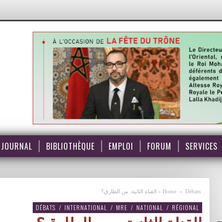
JOURNAL
BIBLIOTHÈQUE
EMPLOI
FORUM
SERVICES
Débats
»
Home
»
القناة الثانية: من الطارق؟
DÉBATS
/
INTERNATIONAL
/
MRE
/
NATIONAL
/
RÉGIONAL