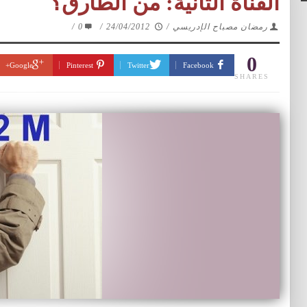
القناة الثانية: من الطارق؟
رمضان مصباح الإدريسي
/
24/04/2012
/
0
/
0
Google+
Pinterest
Twitter
Facebook
SHARES