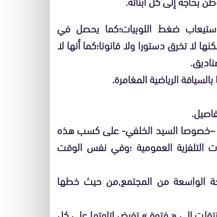
وطن بحاجة إلى كل أبنائه.
استيعاب ضغط اللوبيات؛كما يحصل في
ا لا تخرق دستورا ولا قانونا؛كما أنها لا
ناديق.
السياقة الرياضية المغامرة.
فاصيل.
ة –خصوصا السيد الخلفي- على كسب هذه
ات التلفزية العمومية ؛وفي نفس الوقت
يحة الواسعة من المجتمع,من حيث خطها
انتقلت إلى « فتوة » تفرض إتاوتها على كل