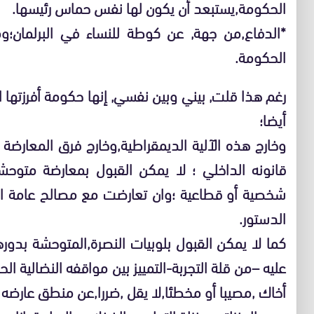
الحكومة,يستبعد أن يكون لها نفس حماس رئيسها.
*الدفاع,من جهة, عن كوطة للنساء في البرلمان؛و
الحكومة.
رغم هذا قلت, بيني وبين نفسي, إنها حكومة أفرزتها
أيضا؛
وخارج هذه الآلية الديمقراطية,وخارج فرق المعارضة 
قانونه الداخلي ؛ لا يمكن القبول بمعارضة متو
شخصية أو قطاعية ؛وان تعارضت مع مصالح عامة ا
الدستور.
كما لا يمكن القبول بلوبيات النصرة,المتوحشة بدور
عليه –من قلة التجربة-التمييز بين مواقفه النضالية ا
أخاك ,مصيبا أو مخطئا,لا يقل ,ضررا,عن منطق عارضه 