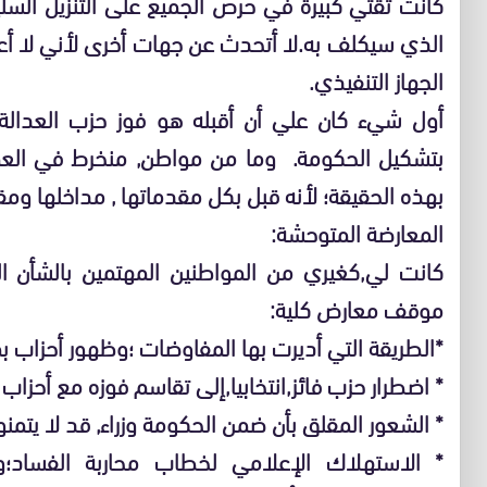
كانت ثقتي كبيرة في حرص الجميع على التنزيل السل
الذي سيكلف به.لا أتحدث عن جهات أخرى لأني لا أع
الجهاز التنفيذي.
أول شيء كان علي أن أقبله هو فوز حزب العدالة وا
بتشكيل الحكومة. وما من مواطن, منخرط في العمل
بهذه الحقيقة؛ لأنه قبل بكل مقدماتها , مداخلها ومق
المعارضة المتوحشة:
كانت لي,كغيري من المواطنين المهتمين بالشأن ال
موقف معارض كلية:
*الطريقة التي أديرت بها المفاوضات ؛وظهور أحزاب 
* اضطرار حزب فائز,انتخابيا,إلى تقاسم فوزه مع أحزاب ت
* الشعور المقلق بأن ضمن الحكومة وزراء, قد لا يتمنو
* الاستهلاك الإعلامي لخطاب محاربة الفساد