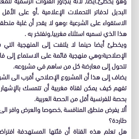
وهو يخطئ,أيضا, لأنه يتجاوز القنوات الرسمية للم
البديل لدفاتر التحملات الإعلامية ,أو على الأقل
الاستقواء على الشرعية ؛وهو لا يقدر أن غلبة من
هذا الذي نسميه استثناء مغربيا,ونفتخر به .
ويخطئ أيضا حينما لا يلتفت إلى المنهجية التي سل
الإصلاحية؛وهي منهجية قائمة على الاستماع إلى فا
تتحول إلى معارضة كل من ساهم في مشروعه.
يضاف إلى هذا أن المشروع الإصلاحي أقرب الى الشري
تفهم كيف يمكن لقناة مغربية أن تتمسك بالإشهار ل
بحصة للفرنسية أقل من الحصة العربية.
ألا يفرض منطق المنافسة ,خصوصا والعرض وافر الى ح
طاردة؟
هل تعلم هذه القناة أن فئتها المستهدفة افتراضا