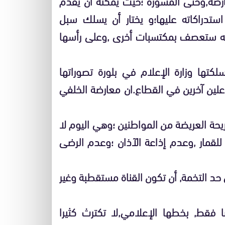
عارضة,وحتى المشورة ؛حيث يمكنه أن يقدم
 استدراكاته عليها؛و يختار أن يسلك سبل
طقه ستعصف بمكتسبات أخرى ,وعلى رأسها
كتها وزارة الإعلام في بلورة تصوراتها
علين آخرين في القطاع.ان معارضة الخلفي
حة العريضة من المواطنين ؛وهي اليوم لا
لقمار ,وعدم إذاعة الآذان ؛وعدم الرضى
د التخمة, أن تكون القناة مستقطبة وغير
 فقط, بخطها الإعلامي,لا تكترث كثيرا