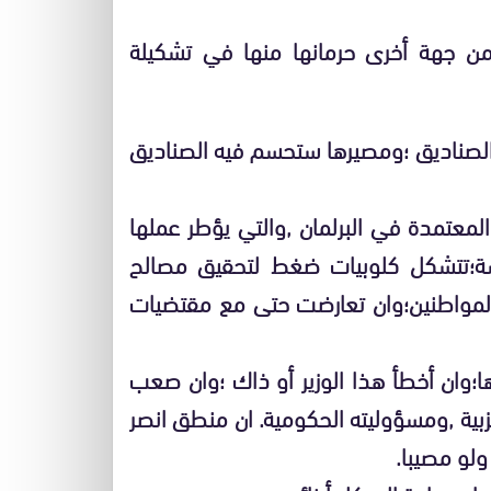
من جهة أخرى حرمانها منها في تشكيلة
 الصناديق ؛ومصيرها ستحسم فيه الصناديق
المعتمدة في البرلمان ,والتي يؤطر عملها
حشة؛تتشكل كلوبيات ضغط لتحقيق مصالح
لمواطنين؛وان تعارضت حتى مع مقتضيات
ها؛وان أخطأ هذا الوزير أو ذاك ؛وان صعب
لحزبية ,ومسؤوليته الحكومية. ان منطق انصر
ولو مصيبا.