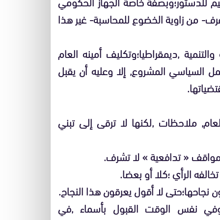
يم للدستور؛وبصفة خاصة الجهاز الحكومي
رف- من زاوية الخضوع للمحاسبة- غير هذا
لتنمية ,ديمقراطيا؛وتكليف أمينه العام
 السياسي المشروع, إلا وعليه أن يقبل
تضياتها.
عام, ملاحظات ,لكنها لا ترقى إلى تبني
بمواقف « تدافعية » لا تشرف.
خالفه الرأي ؛كلا أو بعضا.
ن نجاحها؛حتى لا أقول يعرقون هذا النجاح.
؛وفي نفس الوقت القبول بأسماء ,في