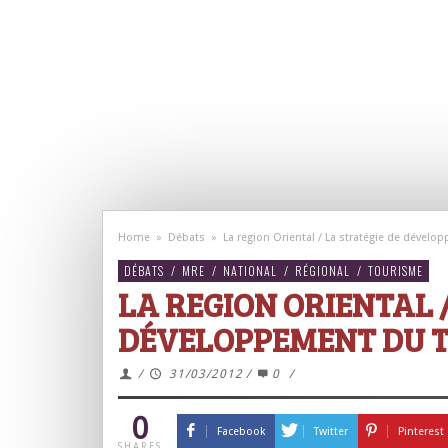
Home
»
Débats
»
La region Oriental / La stratégie de dével
DÉBATS
/
MRE
/
NATIONAL
/
RÉGIONAL
/
TOURISME
LA REGION ORIENTAL /
DÉVELOPPEMENT DU 
/
31/03/2012
/
0
/
0
Facebook
Twitter
Pinterest
SHARES