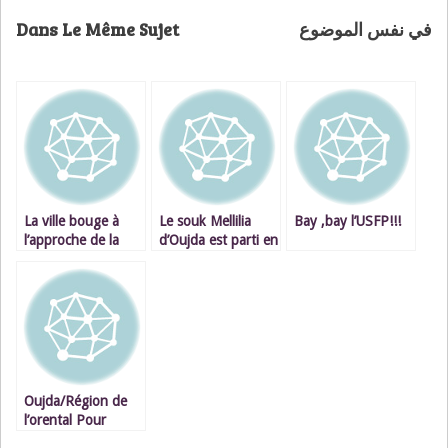
Dans Le Même Sujet
في نفس الموضوع
La ville bouge à
Le souk Mellilia
Bay ,bay l’USFP!!!
l’approche de la
d’Oujda est parti en
visite royale
fumée:l’apocalypse
en videos + images
Oujda/Région de
l’orental Pour
booster l’industrie