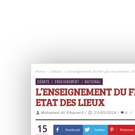
Home
»
Débats
»
L’enseignement du français au primaire : Et
DÉBATS
/
ENSEIGNEMENT
/
NATIONAL
L’ENSEIGNEMENT DU F
ETAT DES LIEUX
Mohamed Ali Elhairech
/
23/05/2026
/
6
/
15
Facebook
Twitter
Pinterest
SHARES