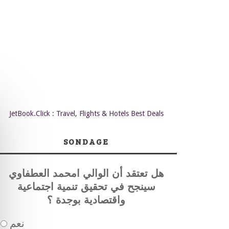
JetBook.Click : Travel, Flights & Hotels Best Deals
SONDAGE
هل تعتقد أن الوالي امحمد العطفاوي
سينجح في تحقيق تنمية اجتماعية
واقتصادية بوجدة ؟
نعم