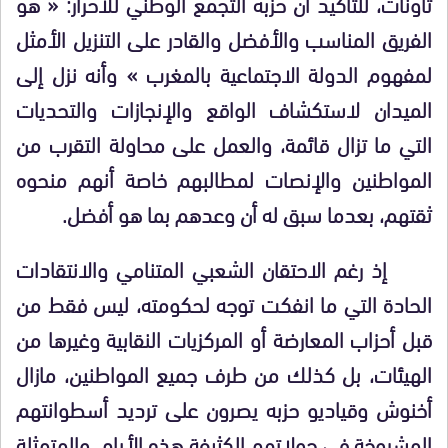
تاونات، للتأكيد أن حزبه التجمع الوطني للأحرار: « هو
الفريق المناسب والأفضل والقادر على التنزيل الأمثل
لمفهوم الدولة الاجتماعية بالمغرب » وأنه نزل إلى
الميدان لاستكشاف الواقع والإنجازات والتحديات
التي ما تزال قائمة، والعمل على محاولة التقرب من
المواطنين والإنصات لمطالبهم خاصة أنهم منحوه
ثقتهم، بعدما سبق له أن وعدهم بما هو أفضل.
إذ رغم الاحتقان الشعبي المتنامي والانتقادات
الحادة التي ما انفكت توجه لحكومته، ليس فقط من
قبل أحزاب المعارضة أو المركزيات النقابية وغيرها من
الهيئات، بل كذلك من طرف جميع المواطنين، مازال
أخنوش وقياديو حزبه يصرون على ترديد أسطوانتهم
المشروخة في جولاتهم الكثيفة هذه الأيام، والمتمثلة