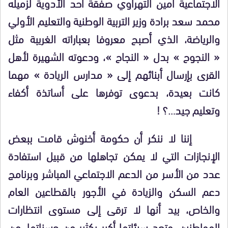
الاجتماعية أمين التهراوي صفقة أحد الأدوية لزميله
محمد سعد برادة وزير التربية الوطنية والتعليم الأولي
والرياضة، الذي أصبح معروفا بعباراته الغريبة مثل
« النجوح » بدل « النجاح »، ودعوته الشهيرة لأهل
القرى بإرسال أبنائهم إلى « مدارس الريادة » مهما
كانت بعيدة، بدعوى توفرها على أساتذة أكفاء
وتعليم جيد…؟ !
إننا لا ننكر أن حكومة أخنوش قامت ببعض
الإنجازات التي لا يمكن تجاهلها من قبيل استفادة
عدد من الأسر من الدعم الاجتماعي المباشر وبرنامج
دعم السكن والزيادة في الأجور بالقطاعين العام
والخاص، بيد أنها لا ترقى إلى مستوى انتظارات
المواطنين، وتعد سيئاتها أكبر بكثير من حسناتها، من