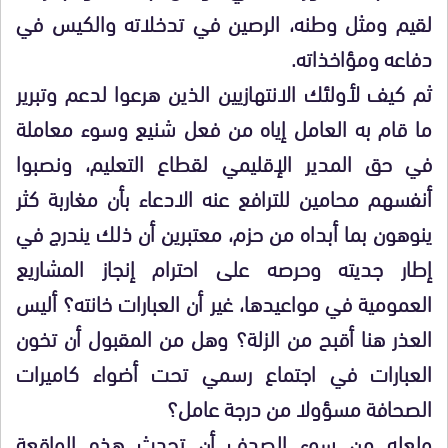
لقيم ومثل وطنه، الرصين في تدخلاته والكيس في
دفاعه ومؤاخذاته.
ثم كيف لأولئك الانتهازيين الذين هرعوا لدعم وتبرير
ما قام به العامل إياه من فعل شنيع وسوء معاملة
في حق المدير الإقليمي لقطاع التعليم، ونصبوا
أنفسهم محامين للترافع عنه الادعاء بأن مغاربة كثر
ينوهون بما أبداه من حزم، معتبرين أن ذلك يندرج في
إطار جديته وحرصه على احترام إنجاز المشاريع
العمومية في مواعيدها، غير أن العبارات خانته؟ أليس
العذر هنا أقبح من الزلة؟ وهل من المقبول أن تخون
العبارات في اجتماع رسمي تحت أضواء كاميرات
الصحافة مسؤولا من درجة عامل؟
ولعله من سوء الصدف أن تحدث هذه الواقعة