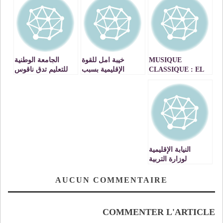
MUSIQUE
خيبة امل للقوة
الجامعة الوطنية
CLASSIQUE : EL
الإقليمية بسبب
للتعليم تدق ناقوس
AKADEMIA
رفض دول حليفة
الخطر في نيابة
MASTERCLASS
طلب انضمامها
تاوريرت
EN CONCERT A
لمجموعة »
LA PLACE DE LA
بريكس »…!!
COURONNE
D’IFRANE
النيابة الإقليمية
لوزارة التربية
الوطنية والتكوين
المهني بالناظور:
AUCUN COMMENTAIRE
إعلان عن طلب
عروض مشاريع
الجمعيات
COMMENTER L'ARTICLE