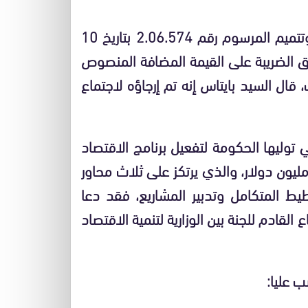
وارتباطا بمشروع المرسوم رقم 2.23.1118 بتغيير وتتميم المرسوم رقم 2.06.574 بتاريخ 10
مبر 2006) في شأن تطبيق الضريبة على القيمة المضافة المنصوص
قال السيد بايتاس إنه تم إرجاؤه لاجتماع
ي توليها الحكومة لتفعيل برنامج الاقتصاد
أزرق، بمساهمة مالية للبنك الدولي تصل إلى 350 مليون دولار، والذي يرتكز على ثلاث محاور
يط المتكامل وتدبير المشاريع، فقد دعا
 القادم للجنة بين الوزارية لتنمية الاقتصاد
 عليا: