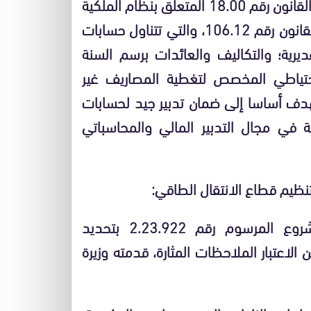
المشروع يندرج في إطار تفعيل أحكام المادة 24 من القانون رقم 18.00 المتعلق بنظام الملكية
المشتركة للعقارات المبنية كما تم تغييره وتتميمه بالقانون رقم 106.12، والتي تتناول حسابات
قديرية؛ والتكاليف والعائدات برسم السنة
الاحتياطي المخصص لتغطية المصاريف غير
 يهدف أساسا إلى ضمان تدبير جيد لحسابات
ية في مجال التدبير المالي والمحاسباتي
يم قطاع الانتقال الطاقي:
صادق مجلس الحكومة، يوم الخميس، على مشروع المرسوم رقم 2.23.922 بتحديد
لاعتبار الملاحظات المثارة، قدمته وزيرة