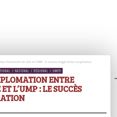
re l’Université de Lille et l’UMP : le succès inégal d’une coopération
TIONAL
/
NATIONAL
/
RÉGIONAL
/
UMPO
DIPLOMATION ENTRE
 ET L’UMP : LE SUCCÈS
RATION