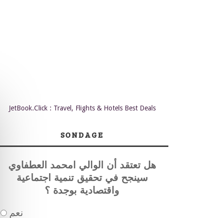
JetBook.Click : Travel, Flights & Hotels Best Deals
SONDAGE
هل تعتقد أن الوالي امحمد العطفاوي
سينجح في تحقيق تنمية اجتماعية
واقتصادية بوجدة ؟
نعم