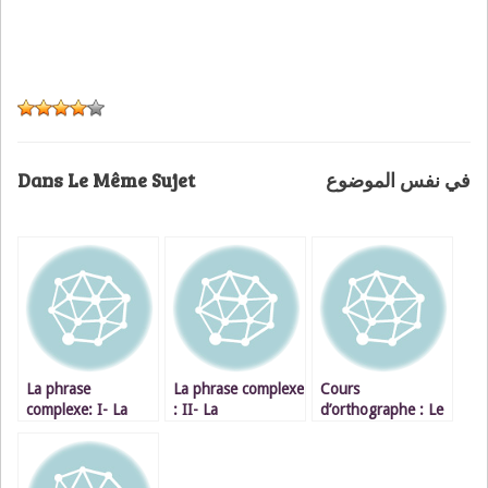
Dans Le Même Sujet
في نفس الموضوع
La phrase
La phrase complexe
Cours
complexe: I- La
: II- La
d’orthographe : Le
subordonnée
subordonnée
participe passé
relative : les
conjonctive
conjugué avec
pronoms relatifs
complétive
AVOIR et suivi d’un