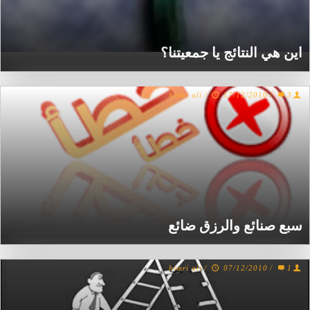
اين هي النتائج يا جمعيتنا؟
himri ali
/
17/12/2010
/
3
سبع صنائع والرزق ضائع
himri ali
/
07/12/2010
/
1