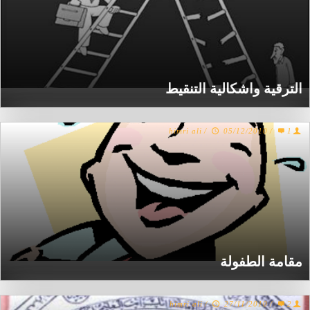
الترقية واشكالية التنقيط
himri ali
/
05/12/2010
/
1
مقامة الطفولة
himri ali
/
27/11/2010
/
2