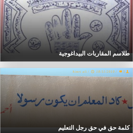
طلاسم المقاربات البيداغوجية
himri ali
/
18/11/2010
/
5
كلمة حق في حق رجل التعليم