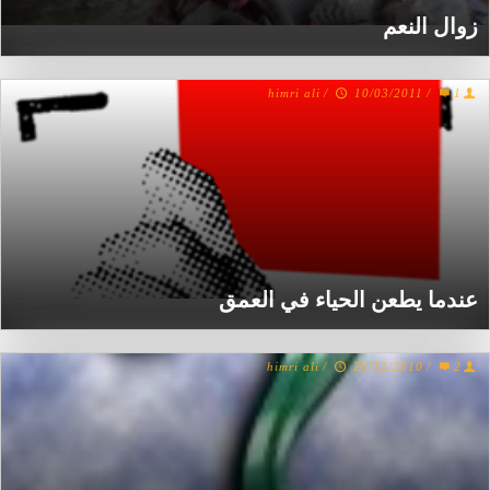
زوال النعم
himri ali
/
10/03/2011
/
1
عندما يطعن الحياء في العمق
himri ali
/
26/12/2010
/
2