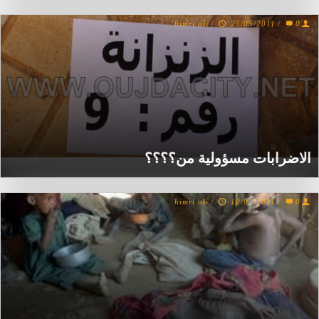
himri ali
/
25/05/2011
/
0
الاضرابات مسؤولية من؟؟؟؟
himri ali
/
10/03/2011
/
0