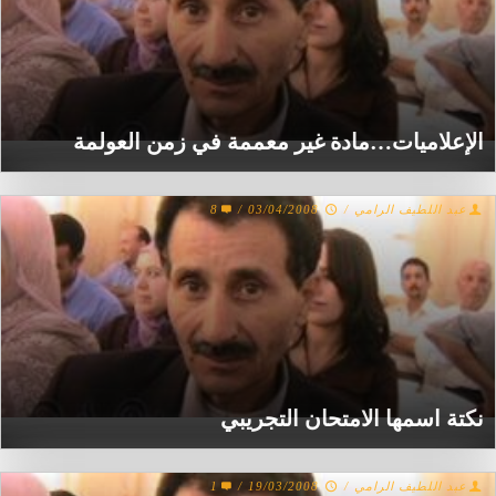
الإعلاميات…مادة غير معممة في زمن العولمة
عبد اللطيف الرامي
/
03/04/2008
/
8
نكتة اسمها الامتحان التجريبي
عبد اللطيف الرامي
/
19/03/2008
/
1