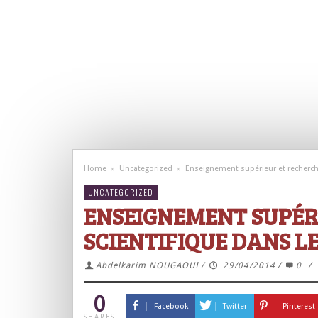
Home
»
Uncategorized
»
Enseignement supérieur et recherch
UNCATEGORIZED
ENSEIGNEMENT SUPÉR
SCIENTIFIQUE DANS 
Abdelkarim NOUGAOUI
/
29/04/2014
/
0
/
0
Facebook
Twitter
Pinterest
SHARES