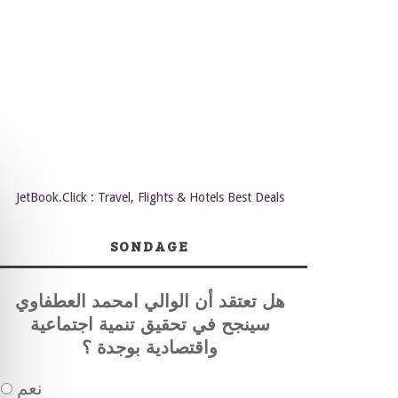
JetBook.Click : Travel, Flights & Hotels Best Deals
SONDAGE
هل تعتقد أن الوالي امحمد العطفاوي
سينجح في تحقيق تنمية اجتماعية
واقتصادية بوجدة ؟
نعم