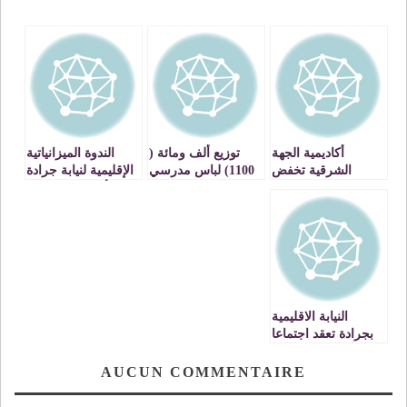
أكاديمية الجهة
توزيع ألف ومائة (
الندوة الميزانياتية
الشرقية تخفض
1100) لباس مدرسي
الإقليمية لنيابة جرادة
تعويضات مفتشي
من الزي الموحد
بالأكاديمية الجهوية
نيابة جرادة ب40٪
على تلامذة الوسط
للتربية والتكوين
قياسا مع تعويضات
القروي بنيابة جرادة
للجهة الشرقية
الموسم السابق
النيابة الاقليمية
بجرادة تعقد اجتماعا
تنسيقيا تقويميا
لحصيلة الإعداد
AUCUN COMMENTAIRE
للامتحانات الإشهادية