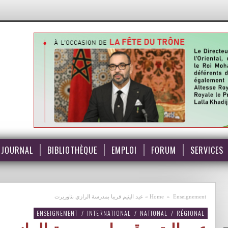
JOURNAL
BIBLIOTHÈQUE
EMPLOI
FORUM
SERVICES
Enseignement
»
Home
»
عيد اليتيم قريبا بمدرسة الرازي بتاوريرت
ENSEIGNEMENT
/
INTERNATIONAL
/
NATIONAL
/
RÉGIONAL