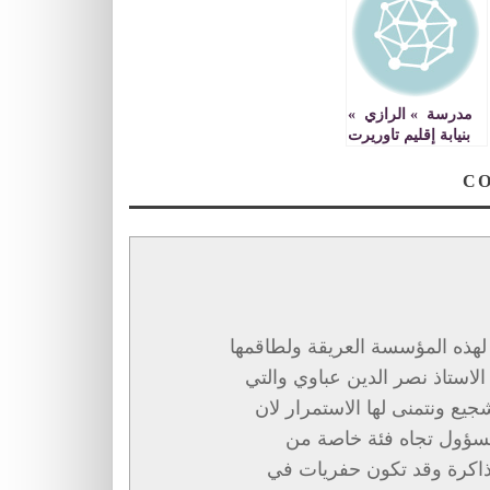
مدرسة » الرازي »
بنيابة إقليم تاوريرت
تحتضن مباراة إملاء
المغرب باللغة
الفرنسية في نسختها
العاشرة
ز لهذه المؤسسة العريقة ولطاقمها
لاستاذ نصر الدين عباوي والتي
جيع ونتمنى لها الاستمرار لان
سؤول تجاه فئة خاصة من
الذاكرة وقد تكون حفريات في