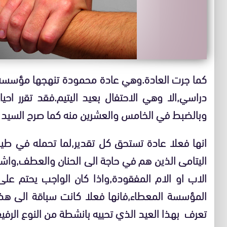
كما جرت العادة.وهي عادة محمودة تنهجها مؤسسة الر
دراسي,الا وهي الاحتفال بعيد اليتيم.فقد تقرر احي
وبالضبط في الخامس والعشرين منه كما صرح السيد 
انها فعلا عادة تستحق كل تقدير,لما تحمله في طيا
اليتامى الذين هم في حاجة الى الحنان والعطف,واشع
الاب او الام المفقودة,واذا كان الواجب يحتم عل
المؤسسة المعطاء,فانها فعلا كانت سباقة الى هذه
تعرف بهذا العيد الذي تحييه بانشطة من النوع الرفيع