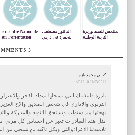
ملتمس للسيد وزيرة
الدكتور مصطفى
rencontre Nationale
التربية الوطنية
بنحمزة في درس
sur l’orientation
بالاستقالة من منصبه
ديني حول تزكية
active à
النفس ـ فيديو
l’UMPOujda
COMMENTS
3
كتابي محمد تازة
21/03/2014 AT 10:10
بادرة طيبةتلك التي نسجلها بمداد الفخر والاعتزا
التربوي والاداري في شخص الصديق والاخ العزيز ا
نهجتها منذ سنوات وتستحق التنويه والمباركة والتش
مثل هذه المبادرات تعبر عن احساس كل مربي م
تلاميذتنا الاعزاءوالتي وبكل تاكيد لن تنمحي من 