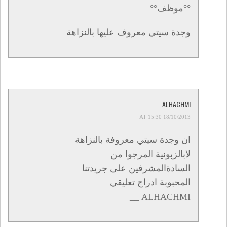
°°موظف°°
وجدة سيتي معروف عليها بالنزاهة
ALHACHMI
18/10/2013 AT 15:30
ان وجدة سيتي معروفة بالنزاهة
لابالزبونية المرجوا من
السادةالمشرفين على جريدتنا
المحبوبة ادراج تعليقي __
ALHACHMI __