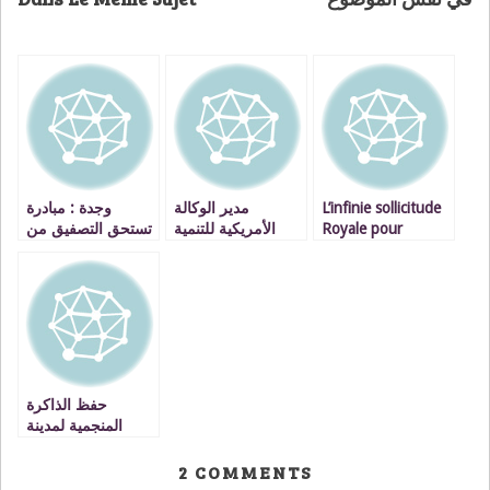
وجدة : مبادرة
مدير الوكالة
L’infinie sollicitude
تستحق التصفيق من
الأمريكية للتنمية
Royale pour
قطاع التعليم
الدولية يحل برحاب
l’Oriental
جمعية كفايت
المدرسي الخصوصي
حفظ الذاكرة
المنجمية لمدينة
جرادة من خلال
استحضار الماضي و
2
COMMENTS
التطلع نحو المستقبل