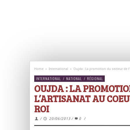
Home
»
International
»
Oujda : La promotion du secteur de l’
INTERNATIONAL
/
NATIONAL
/
RÉGIONAL
OUJDA : LA PROMOTIO
L’ARTISANAT AU COEUR
ROI
/
20/06/2013
/
0
/